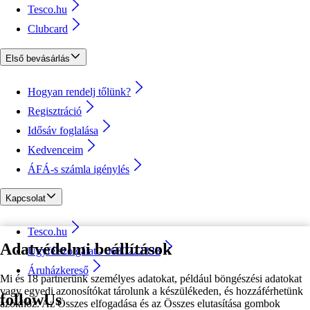
Tesco.hu
Clubcard
Első bevásárlás
Hogyan rendelj tőlünk?
Regisztráció
Idősáv foglalása
Kedvenceim
ÁFÁ-s számla igénylés
Kapcsolat
Tesco.hu
Adatvédelmi beállítások
Ügyfélszolgálat - 0680222333
Áruházkereső
Mi és 18 partnerünk személyes adatokat, például böngészési adatokat
vagy egyedi azonosítókat tárolunk a készülékeden, és hozzáférhetünk
followUs
azokhoz. Az Összes elfogadása és az Összes elutasítása gombok