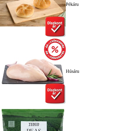
Pékáru
Húsáru