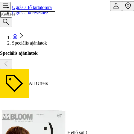
Ugrás a fő tartalomra
Ugrás a kereséshez
Speciális ajánlatok
Speciális ajánlatok
All Offers
Helló suli!