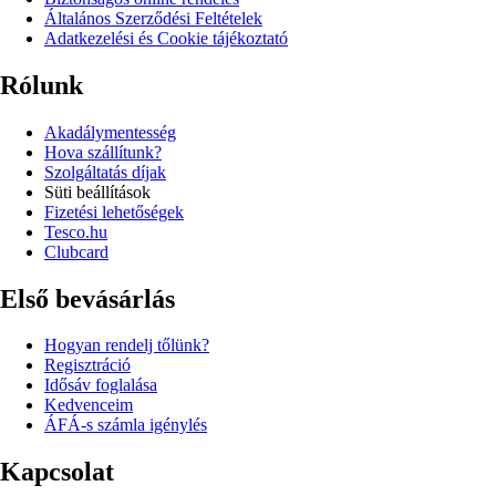
Általános Szerződési Feltételek
Adatkezelési és Cookie tájékoztató
Rólunk
Akadálymentesség
Hova szállítunk?
Szolgáltatás díjak
Süti beállítások
Fizetési lehetőségek
Tesco.hu
Clubcard
Első bevásárlás
Hogyan rendelj tőlünk?
Regisztráció
Idősáv foglalása
Kedvenceim
ÁFÁ-s számla igénylés
Kapcsolat