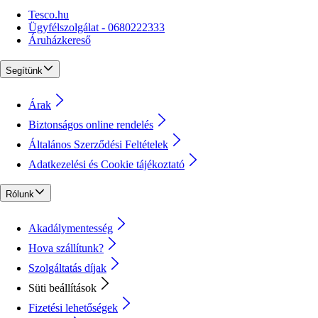
Tesco.hu
Ügyfélszolgálat - 0680222333
Áruházkereső
Segítünk
Árak
Biztonságos online rendelés
Általános Szerződési Feltételek
Adatkezelési és Cookie tájékoztató
Rólunk
Akadálymentesség
Hova szállítunk?
Szolgáltatás díjak
Süti beállítások
Fizetési lehetőségek