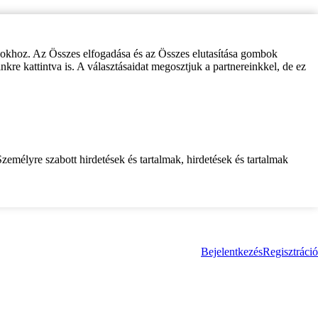
zokhoz. Az Összes elfogadása és az Összes elutasítása gombok
inkre kattintva is. A választásaidat megosztjuk a partnereinkkel, de ez
zemélyre szabott hirdetések és tartalmak, hirdetések és tartalmak
Bejelentkezés
Regisztráció