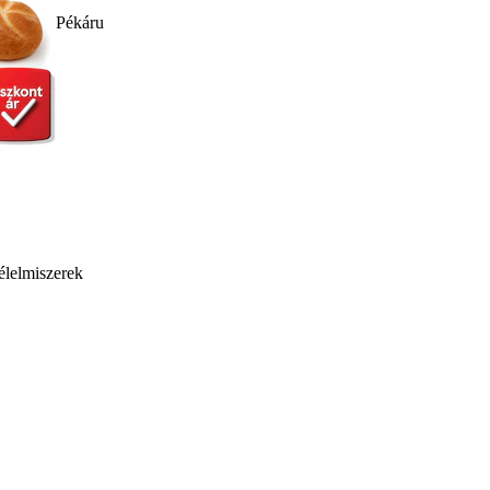
Pékáru
élelmiszerek