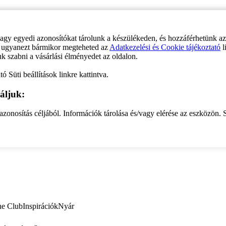
vagy egyedi azonosítókat tárolunk a készülékeden, és hozzáférhetünk a
ve ugyanezt bármikor megteheted az
Adatkezelési és Cookie tájékoztató
l
uk szabni a vásárlási élményedet az oldalon.
ó Süti beállítások linkre kattintva.
áljuk:
zonosítás céljából. Információk tárolása és/vagy elérése az eszközön. S
ne Club
Inspirációk
Nyár