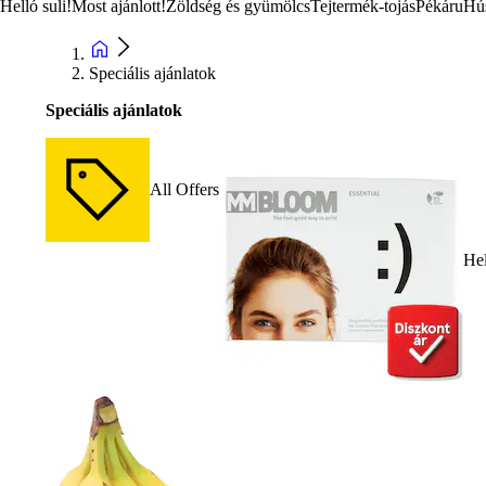
Helló suli!
Most ajánlott!
Zöldség és gyümölcs
Tejtermék-tojás
Pékáru
Hú
Speciális ajánlatok
Speciális ajánlatok
All Offers
Hel