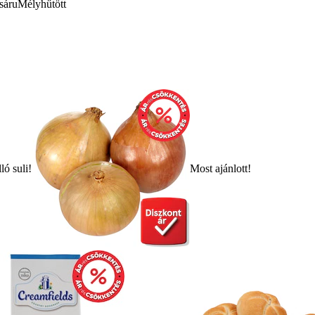
sáru
Mélyhűtött
ló suli!
Most ajánlott!