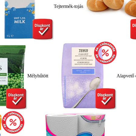
Tejtermék-tojás
Mélyhűtött
Alapvető 