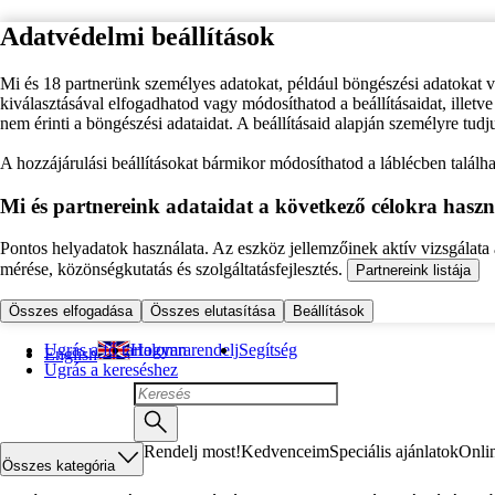
Adatvédelmi beállítások
Mi és 18 partnerünk személyes adatokat, például böngészési adatokat 
kiválasztásával elfogadhatod vagy módosíthatod a beállításaidat, illet
nem érinti a böngészési adataidat. A beállításaid alapján személyre tudj
A hozzájárulási beállításokat bármikor módosíthatod a láblécben találhat
Mi és partnereink adataidat a következő célokra haszn
Pontos helyadatok használata. Az eszköz jellemzőinek aktív vizsgálata a
mérése, közönségkutatás és szolgáltatásfejlesztés.
Partnereink listája
Összes elfogadása
Összes elutasítása
Beállítások
Ugrás a fő tartalomra
Hogyan rendelj
Segítség
English
Ugrás a kereséshez
Rendelj most!
Kedvenceim
Speciális ajánlatok
Onli
Összes kategória