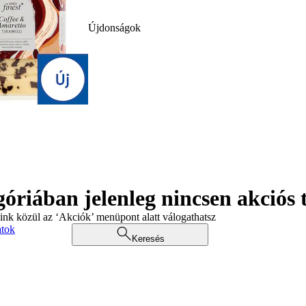
Újdonságok
góriában jelenleg nincsen akciós
aink közül az ‘Akciók’ menüpont alatt válogathatsz
atok
Keresés