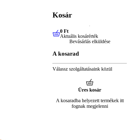
Kosár
0 Ft
Aktuális kosárérték
0 Ft
Aktuális kosárérték
Bevásárlás elküldése
A kosarad
Válassz szolgáltatásaink közül
Üres kosár
A kosaradba helyezett termékek itt
fognak megjelenni