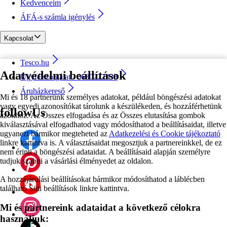
Kedvenceim
ÁFÁ-s számla igénylés
Kapcsolat
Tesco.hu
Adatvédelmi beállítások
Ügyfélszolgálat - 0680222333
Áruházkereső
Mi és 18 partnerünk személyes adatokat, például böngészési adatokat
vagy egyedi azonosítókat tárolunk a készülékeden, és hozzáférhetünk
followUs
azokhoz. Az Összes elfogadása és az Összes elutasítása gombok
kiválasztásával elfogadhatod vagy módosíthatod a beállításaidat, illetve
ugyanezt bármikor megteheted az
Adatkezelési és Cookie tájékoztató
linkre kattintva is. A választásaidat megosztjuk a partnereinkkel, de ez
nem érinti a böngészési adataidat. A beállításaid alapján személyre
tudjuk szabni a vásárlási élményedet az oldalon.
A hozzájárulási beállításokat bármikor módosíthatod a láblécben
található Süti beállítások linkre kattintva.
Mi és partnereink adataidat a következő célokra
használjuk: