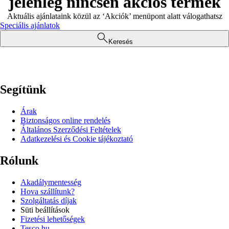
jelenleg nincsen akciós termék
Aktuális ajánlataink közül az ‘Akciók’ menüpont alatt válogathatsz
Speciális ajánlatok
Keresés
Segítünk
Árak
Biztonságos online rendelés
Általános Szerződési Feltételek
Adatkezelési és Cookie tájékoztató
Rólunk
Akadálymentesség
Hova szállítunk?
Szolgáltatás díjak
Süti beállítások
Fizetési lehetőségek
Tesco.hu