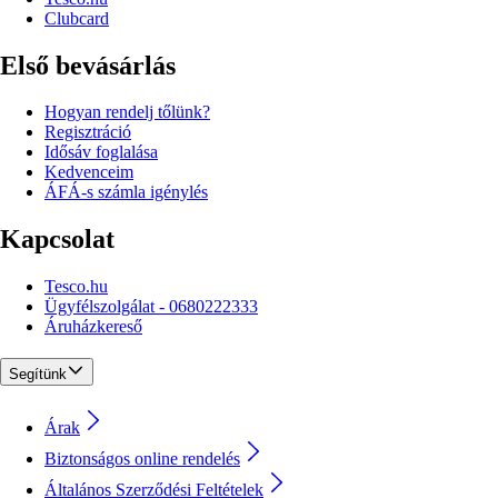
Clubcard
Első bevásárlás
Hogyan rendelj tőlünk?
Regisztráció
Idősáv foglalása
Kedvenceim
ÁFÁ-s számla igénylés
Kapcsolat
Tesco.hu
Ügyfélszolgálat - 0680222333
Áruházkereső
Segítünk
Árak
Biztonságos online rendelés
Általános Szerződési Feltételek