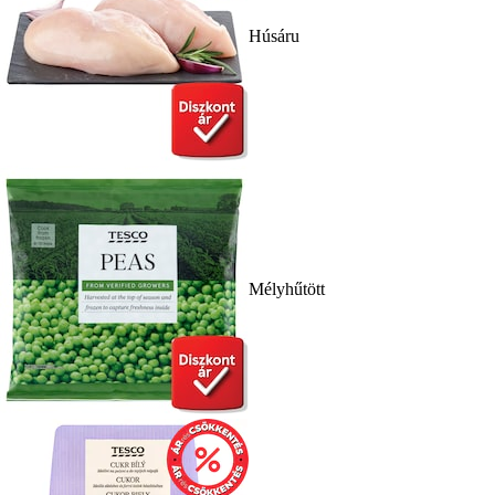
Húsáru
Mélyhűtött