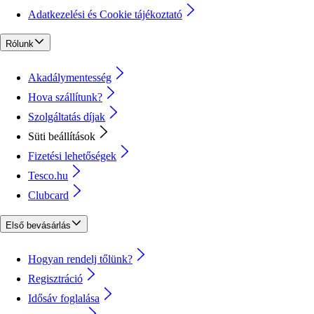
Adatkezelési és Cookie tájékoztató
Rólunk
Akadálymentesség
Hova szállítunk?
Szolgáltatás díjak
Süti beállítások
Fizetési lehetőségek
Tesco.hu
Clubcard
Első bevásárlás
Hogyan rendelj tőlünk?
Regisztráció
Idősáv foglalása