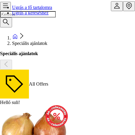
Ugrás a fő tartalomra
Ugrás a kereséshez
Speciális ajánlatok
Speciális ajánlatok
All Offers
Helló suli!