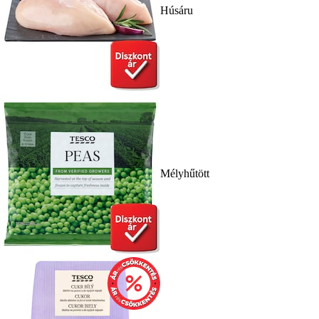
Húsáru
Mélyhűtött