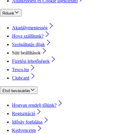
Adatkezelési és Cookie tájékoztató
Rólunk
Akadálymentesség
Hova szállítunk?
Szolgáltatás díjak
Süti beállítások
Fizetési lehetőségek
Tesco.hu
Clubcard
Első bevásárlás
Hogyan rendelj tőlünk?
Regisztráció
Idősáv foglalása
Kedvenceim