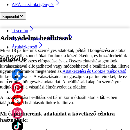
ÁFÁ-s számla igénylés
Kapcsolat
Tesco.hu
Adatvédelmi beállítások
Ügyfélszolgálat - 0680222333
Áruházkereső
Mi és 18 partnerünk személyes adatokat, például böngészési adatokat
vagy egyedi azonosítókat tárolunk a készülékeden, és hozzáférhetünk
followUs
azokhoz. Az Összes elfogadása és az Összes elutasítása gombok
kiválasztásával elfogadhatod vagy módosíthatod a beállításaidat, illetve
ugyanezt bármikor megteheted az
Adatkezelési és Cookie tájékoztató
linkre kattintva is. A választásaidat megosztjuk a partnereinkkel, de ez
nem érinti a böngészési adataidat. A beállításaid alapján személyre
tudjuk szabni a vásárlási élményedet az oldalon.
A hozzájárulási beállításokat bármikor módosíthatod a láblécben
található Süti beállítások linkre kattintva.
Mi és partnereink adataidat a következő célokra
használjuk: