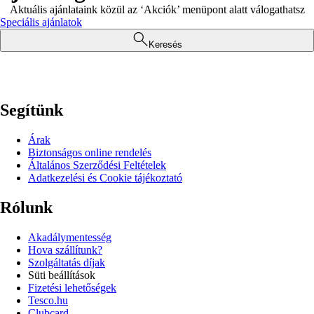
Aktuális ajánlataink közül az ‘Akciók’ menüpont alatt válogathatsz
Speciális ajánlatok
Keresés
Segítünk
Árak
Biztonságos online rendelés
Általános Szerződési Feltételek
Adatkezelési és Cookie tájékoztató
Rólunk
Akadálymentesség
Hova szállítunk?
Szolgáltatás díjak
Süti beállítások
Fizetési lehetőségek
Tesco.hu
Clubcard