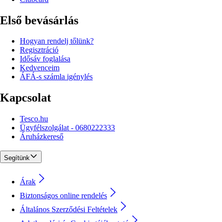
Első bevásárlás
Hogyan rendelj tőlünk?
Regisztráció
Idősáv foglalása
Kedvenceim
ÁFÁ-s számla igénylés
Kapcsolat
Tesco.hu
Ügyfélszolgálat - 0680222333
Áruházkereső
Segítünk
Árak
Biztonságos online rendelés
Általános Szerződési Feltételek