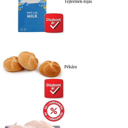
Tejtermék-tojás
Pékáru