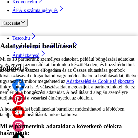
Kedvenceim
ÁFÁ-s számla igénylés
Kapcsolat
Tesco.hu
Adatvédelmi beállítások
Ügyfélszolgálat - 0680222333
Áruházkereső
Mi és 18 partnerünk személyes adatokat, például böngészési adatokat
vagy egyedi azonosítókat tárolunk a készülékeden, és hozzáférhetünk
followUs
azokhoz. Az Összes elfogadása és az Összes elutasítása gombok
kiválasztásával elfogadhatod vagy módosíthatod a beállításaidat, illetve
ugyanezt bármikor megteheted az
Adatkezelési és Cookie tájékoztató
linkre kattintva is. A választásaidat megosztjuk a partnereinkkel, de ez
nem érinti a böngészési adataidat. A beállításaid alapján személyre
tudjuk szabni a vásárlási élményedet az oldalon.
A hozzájárulási beállításokat bármikor módosíthatod a láblécben
található Süti beállítások linkre kattintva.
Mi és partnereink adataidat a következő célokra
használjuk: