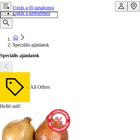
Ugrás a fő tartalomra
Ugrás a kereséshez
Speciális ajánlatok
Speciális ajánlatok
All Offers
Helló suli!