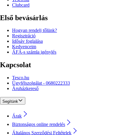
Clubcard
Első bevásárlás
Hogyan rendelj tőlünk?
Regisztráció
Idősáv foglalása
Kedvenceim
ÁFÁ-s számla igénylés
Kapcsolat
Tesco.hu
Ügyfélszolgálat - 0680222333
Áruházkereső
Segítünk
Árak
Biztonságos online rendelés
Általános Szerződési Feltételek