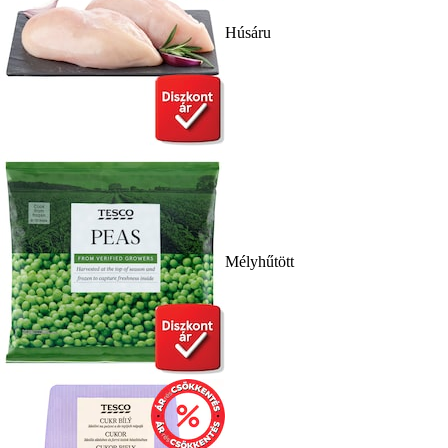
Húsáru
Mélyhűtött