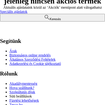
jelenleg nincsen akciós termék
Aktuális ajánlataink közül az ‘Akciók’ menüpont alatt válogathatsz
Speciális ajánlatok
Keresés
Segítünk
Árak
Biztonságos online rendelés
Általános Szerződési Feltételek
Adatkezelési és Cookie tájékoztató
Rólunk
Akadálymentesség
Hova szállítunk?
Szolgáltatás díjak
Süti beállítások
Fizetési lehetőségek
Tesco.hu