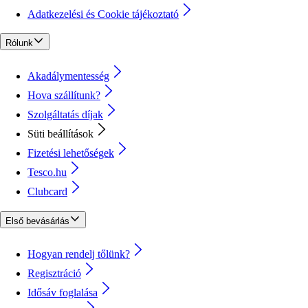
Adatkezelési és Cookie tájékoztató
Rólunk
Akadálymentesség
Hova szállítunk?
Szolgáltatás díjak
Süti beállítások
Fizetési lehetőségek
Tesco.hu
Clubcard
Első bevásárlás
Hogyan rendelj tőlünk?
Regisztráció
Idősáv foglalása