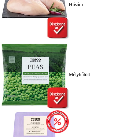
Húsáru
Mélyhűtött