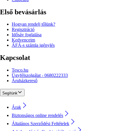
Első bevásárlás
Hogyan rendelj tőlünk?
Regisztráció
Idősáv foglalása
Kedvenceim
ÁFÁ-s számla igénylés
Kapcsolat
Tesco.hu
Ügyfélszolgálat - 0680222333
Áruházkereső
Segítünk
Árak
Biztonságos online rendelés
Általános Szerződési Feltételek