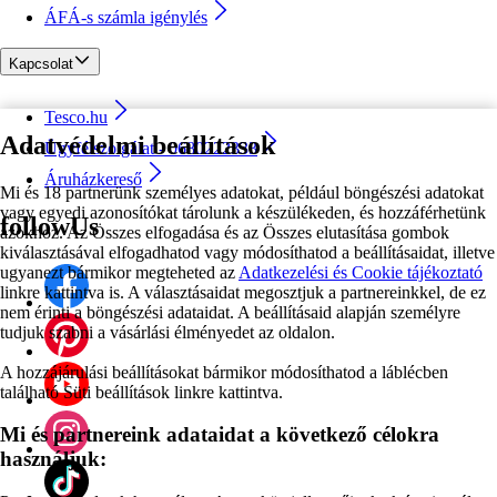
ÁFÁ-s számla igénylés
Kapcsolat
Tesco.hu
Adatvédelmi beállítások
Ügyfélszolgálat - 0680222333
Áruházkereső
Mi és 18 partnerünk személyes adatokat, például böngészési adatokat
vagy egyedi azonosítókat tárolunk a készülékeden, és hozzáférhetünk
followUs
azokhoz. Az Összes elfogadása és az Összes elutasítása gombok
kiválasztásával elfogadhatod vagy módosíthatod a beállításaidat, illetve
ugyanezt bármikor megteheted az
Adatkezelési és Cookie tájékoztató
linkre kattintva is. A választásaidat megosztjuk a partnereinkkel, de ez
nem érinti a böngészési adataidat. A beállításaid alapján személyre
tudjuk szabni a vásárlási élményedet az oldalon.
A hozzájárulási beállításokat bármikor módosíthatod a láblécben
található Süti beállítások linkre kattintva.
Mi és partnereink adataidat a következő célokra
használjuk: