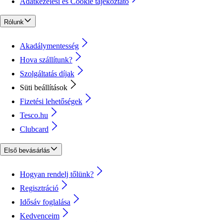
Adatkezelési és Cookie tájékoztató
Rólunk
Akadálymentesség
Hova szállítunk?
Szolgáltatás díjak
Süti beállítások
Fizetési lehetőségek
Tesco.hu
Clubcard
Első bevásárlás
Hogyan rendelj tőlünk?
Regisztráció
Idősáv foglalása
Kedvenceim