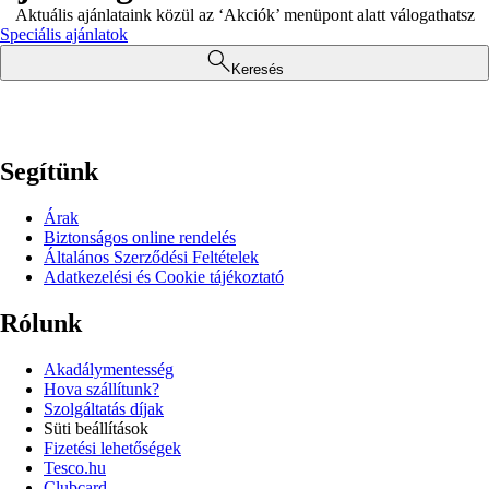
Aktuális ajánlataink közül az ‘Akciók’ menüpont alatt válogathatsz
Speciális ajánlatok
Keresés
Segítünk
Árak
Biztonságos online rendelés
Általános Szerződési Feltételek
Adatkezelési és Cookie tájékoztató
Rólunk
Akadálymentesség
Hova szállítunk?
Szolgáltatás díjak
Süti beállítások
Fizetési lehetőségek
Tesco.hu
Clubcard