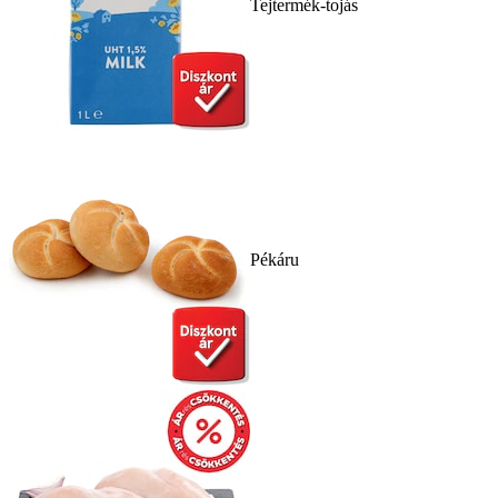
Tejtermék-tojás
Pékáru