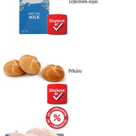
Tejtermék-tojás
Pékáru