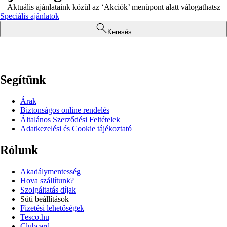
Aktuális ajánlataink közül az ‘Akciók’ menüpont alatt válogathatsz
Speciális ajánlatok
Keresés
Segítünk
Árak
Biztonságos online rendelés
Általános Szerződési Feltételek
Adatkezelési és Cookie tájékoztató
Rólunk
Akadálymentesség
Hova szállítunk?
Szolgáltatás díjak
Süti beállítások
Fizetési lehetőségek
Tesco.hu
Clubcard