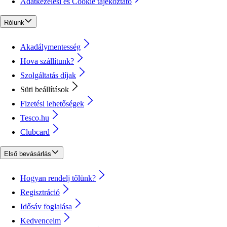
Adatkezelési és Cookie tájékoztató
Rólunk
Akadálymentesség
Hova szállítunk?
Szolgáltatás díjak
Süti beállítások
Fizetési lehetőségek
Tesco.hu
Clubcard
Első bevásárlás
Hogyan rendelj tőlünk?
Regisztráció
Idősáv foglalása
Kedvenceim