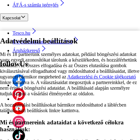
ÁFÁ-s számla igénylés
Kapcsolat
Tesco.hu
Adatvédelmi beállítások
Ügyfélszolgálat - 0680222333
Áruházkereső
Mi és 18 partnerünk személyes adatokat, például böngészési adatokat
vagy egyedi azonosítókat tárolunk a készülékeden, és hozzáférhetünk
followUs
azokhoz. Az Összes elfogadása és az Összes elutasítása gombok
kiválasztásával elfogadhatod vagy módosíthatod a beállításaidat, illetve
ugyanezt bármikor megteheted az
Adatkezelési és Cookie tájékoztató
linkre kattintva is. A választásaidat megosztjuk a partnereinkkel, de ez
nem érinti a böngészési adataidat. A beállításaid alapján személyre
tudjuk szabni a vásárlási élményedet az oldalon.
A hozzájárulási beállításokat bármikor módosíthatod a láblécben
található Süti beállítások linkre kattintva.
Mi és partnereink adataidat a következő célokra
használjuk: