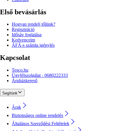
Első bevásárlás
Hogyan rendelj tőlünk?
Regisztráció
Idősáv foglalása
Kedvenceim
ÁFÁ-s számla igénylés
Kapcsolat
Tesco.hu
Ügyfélszolgálat - 0680222333
Áruházkereső
Segítünk
Árak
Biztonságos online rendelés
Általános Szerződési Feltételek