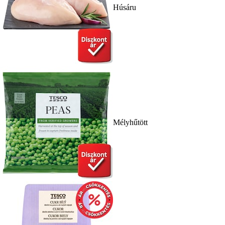
Húsáru
Mélyhűtött