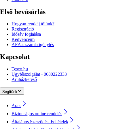
Első bevásárlás
Hogyan rendelj tőlünk?
Regisztráció
Idősáv foglalása
Kedvenceim
ÁFÁ-s számla igénylés
Kapcsolat
Tesco.hu
Ügyfélszolgálat - 0680222333
Áruházkereső
Segítünk
Árak
Biztonságos online rendelés
Általános Szerződési Feltételek