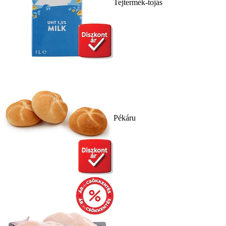
Tejtermék-tojás
Pékáru