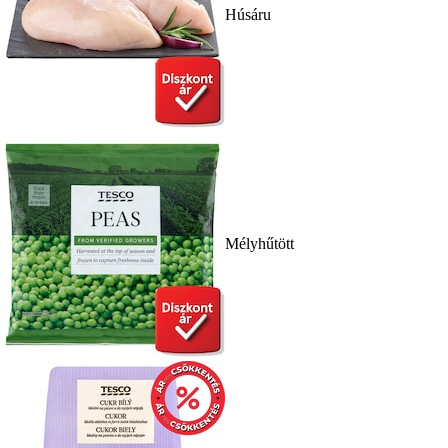
Húsáru
Mélyhűtött