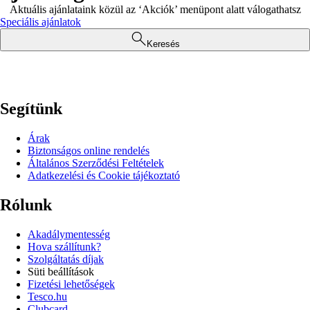
Aktuális ajánlataink közül az ‘Akciók’ menüpont alatt válogathatsz
Speciális ajánlatok
Keresés
Segítünk
Árak
Biztonságos online rendelés
Általános Szerződési Feltételek
Adatkezelési és Cookie tájékoztató
Rólunk
Akadálymentesség
Hova szállítunk?
Szolgáltatás díjak
Süti beállítások
Fizetési lehetőségek
Tesco.hu
Clubcard