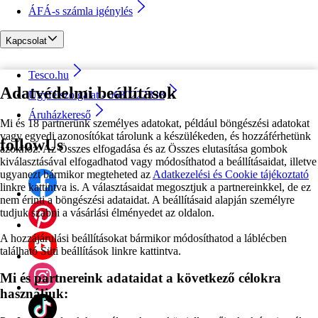
ÁFÁ-s számla igénylés
Kapcsolat
Tesco.hu
Adatvédelmi beállítások
Ügyfélszolgálat - 0680222333
Áruházkereső
Mi és 18 partnerünk személyes adatokat, például böngészési adatokat
vagy egyedi azonosítókat tárolunk a készülékeden, és hozzáférhetünk
followUs
azokhoz. Az Összes elfogadása és az Összes elutasítása gombok
kiválasztásával elfogadhatod vagy módosíthatod a beállításaidat, illetve
ugyanezt bármikor megteheted az
Adatkezelési és Cookie tájékoztató
linkre kattintva is. A választásaidat megosztjuk a partnereinkkel, de ez
nem érinti a böngészési adataidat. A beállításaid alapján személyre
tudjuk szabni a vásárlási élményedet az oldalon.
A hozzájárulási beállításokat bármikor módosíthatod a láblécben
található Süti beállítások linkre kattintva.
Mi és partnereink adataidat a következő célokra
használjuk: