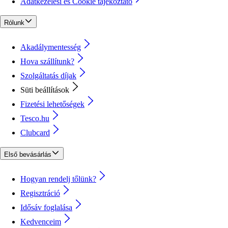
Adatkezelési és Cookie tájékoztató
Rólunk
Akadálymentesség
Hova szállítunk?
Szolgáltatás díjak
Süti beállítások
Fizetési lehetőségek
Tesco.hu
Clubcard
Első bevásárlás
Hogyan rendelj tőlünk?
Regisztráció
Idősáv foglalása
Kedvenceim