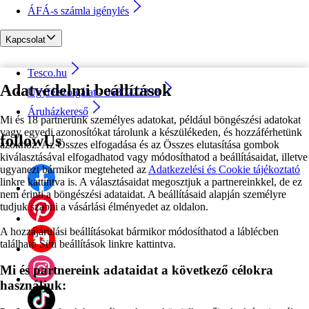
ÁFÁ-s számla igénylés
Kapcsolat
Tesco.hu
Adatvédelmi beállítások
Ügyfélszolgálat - 0680222333
Áruházkereső
Mi és 18 partnerünk személyes adatokat, például böngészési adatokat
vagy egyedi azonosítókat tárolunk a készülékeden, és hozzáférhetünk
followUs
azokhoz. Az Összes elfogadása és az Összes elutasítása gombok
kiválasztásával elfogadhatod vagy módosíthatod a beállításaidat, illetve
ugyanezt bármikor megteheted az
Adatkezelési és Cookie tájékoztató
linkre kattintva is. A választásaidat megosztjuk a partnereinkkel, de ez
nem érinti a böngészési adataidat. A beállításaid alapján személyre
tudjuk szabni a vásárlási élményedet az oldalon.
A hozzájárulási beállításokat bármikor módosíthatod a láblécben
található Süti beállítások linkre kattintva.
Mi és partnereink adataidat a következő célokra
használjuk: