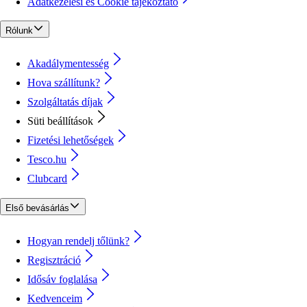
Adatkezelési és Cookie tájékoztató
Rólunk
Akadálymentesség
Hova szállítunk?
Szolgáltatás díjak
Süti beállítások
Fizetési lehetőségek
Tesco.hu
Clubcard
Első bevásárlás
Hogyan rendelj tőlünk?
Regisztráció
Idősáv foglalása
Kedvenceim