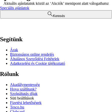
Aktuális ajánlataink közül az ‘Akciók’ menüpont alatt válogathatsz
Speciális ajánlatok
Keresés
Segítünk
Árak
Biztonságos online rendelés
Általános Szerződési Feltételek
Adatkezelési és Cookie tájékoztató
Rólunk
Akadálymentesség
Hova szállítunk?
Szolgáltatás díjak
Süti beállítások
Fizetési lehetőségek
Tesco.hu
Clubcard