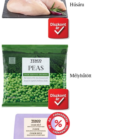
Húsáru
Mélyhűtött