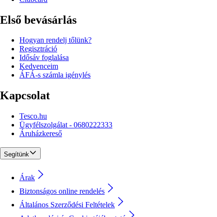
Első bevásárlás
Hogyan rendelj tőlünk?
Regisztráció
Idősáv foglalása
Kedvenceim
ÁFÁ-s számla igénylés
Kapcsolat
Tesco.hu
Ügyfélszolgálat - 0680222333
Áruházkereső
Segítünk
Árak
Biztonságos online rendelés
Általános Szerződési Feltételek