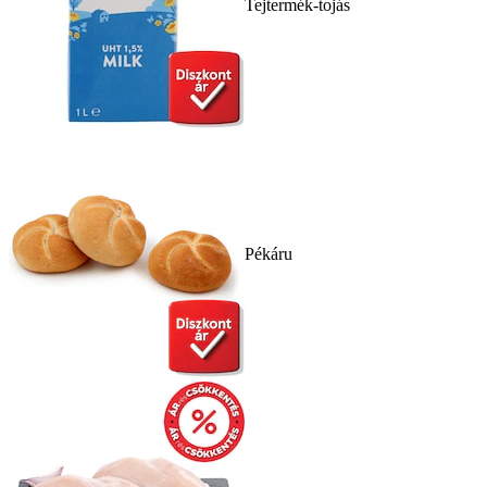
Tejtermék-tojás
Pékáru