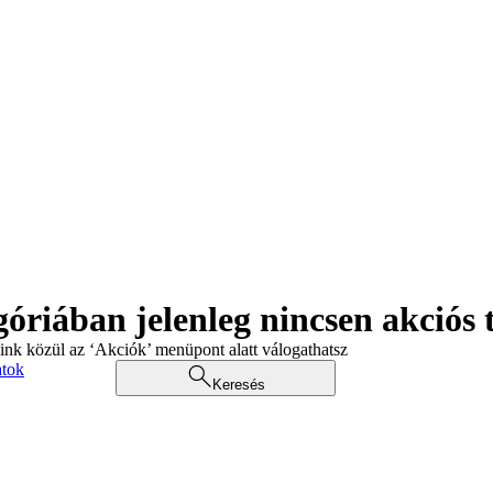
góriában jelenleg nincsen akciós
aink közül az ‘Akciók’ menüpont alatt válogathatsz
atok
Keresés