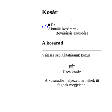
Kosár
0 Ft
Aktuális kosárérték
0 Ft
Aktuális kosárérték
Bevásárlás elküldése
A kosarad
Válassz szolgáltatásaink közül
Üres kosár
A kosaradba helyezett termékek itt
fognak megjelenni