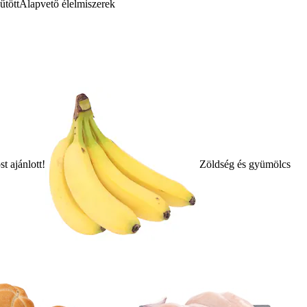
űtött
Alapvető élelmiszerek
t ajánlott!
Zöldség és gyümölcs