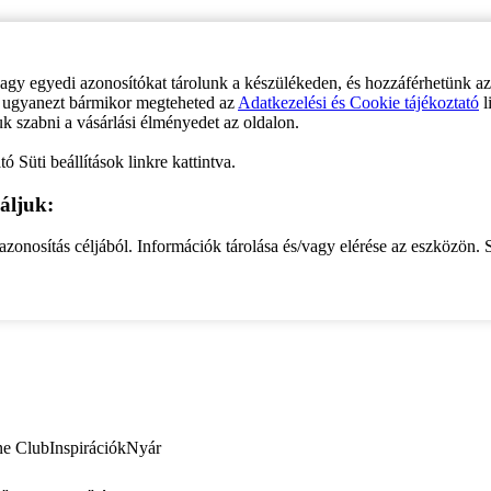
vagy egyedi azonosítókat tárolunk a készülékeden, és hozzáférhetünk a
ve ugyanezt bármikor megteheted az
Adatkezelési és Cookie tájékoztató
l
uk szabni a vásárlási élményedet az oldalon.
ó Süti beállítások linkre kattintva.
áljuk:
zonosítás céljából. Információk tárolása és/vagy elérése az eszközön. S
ne Club
Inspirációk
Nyár