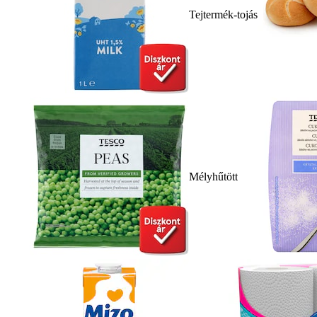
Tejtermék-tojás
Mélyhűtött