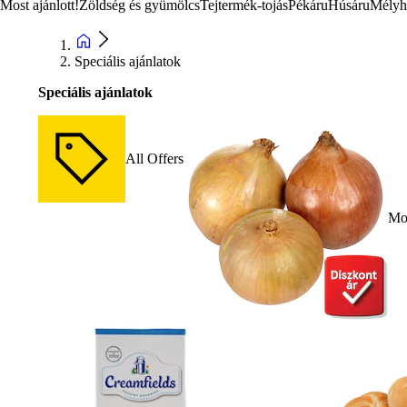
Most ajánlott!
Zöldség és gyümölcs
Tejtermék-tojás
Pékáru
Húsáru
Mélyh
Speciális ajánlatok
Speciális ajánlatok
All Offers
Mos