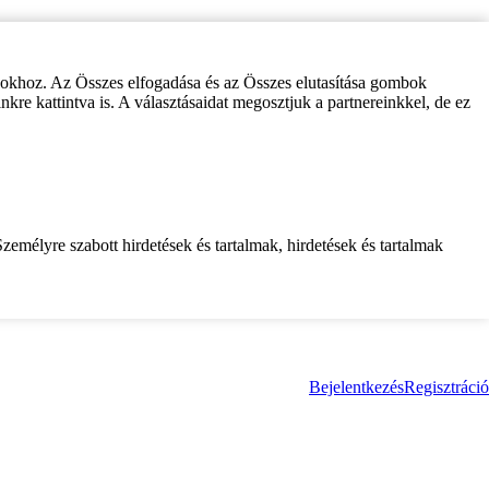
zokhoz. Az Összes elfogadása és az Összes elutasítása gombok
inkre kattintva is. A választásaidat megosztjuk a partnereinkkel, de ez
zemélyre szabott hirdetések és tartalmak, hirdetések és tartalmak
Bejelentkezés
Regisztráció