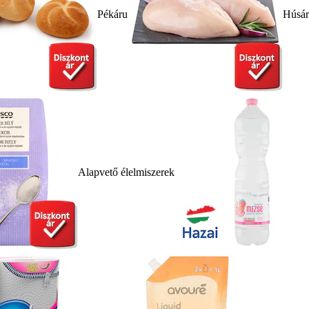
Pékáru
Húsá
Alapvető élelmiszerek