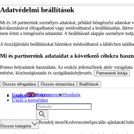
Adatvédelmi beállítások
Mi és 18 partnerünk személyes adatokat, például böngészési adatokat 
kiválasztásával elfogadhatod vagy módosíthatod a beállításaidat, illet
nem érinti a böngészési adataidat. A beállításaid alapján személyre tudj
A hozzájárulási beállításokat bármikor módosíthatod a láblécben találhat
Mi és partnereink adataidat a következő célokra haszn
Pontos helyadatok használata. Az eszköz jellemzőinek aktív vizsgálata a
mérése, közönségkutatás és szolgáltatásfejlesztés.
Partnereink listája
Összes elfogadása
Összes elutasítása
Beállítások
Ugrás a fő tartalomra
Hogyan rendelj
Segítség
English
Ugrás a kereséshez
Rendelj most!
Kedvenceim
Speciális ajánlatok
Onli
Összes kategória