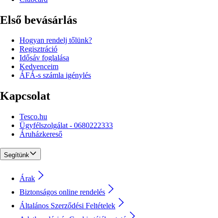
Első bevásárlás
Hogyan rendelj tőlünk?
Regisztráció
Idősáv foglalása
Kedvenceim
ÁFÁ-s számla igénylés
Kapcsolat
Tesco.hu
Ügyfélszolgálat - 0680222333
Áruházkereső
Segítünk
Árak
Biztonságos online rendelés
Általános Szerződési Feltételek