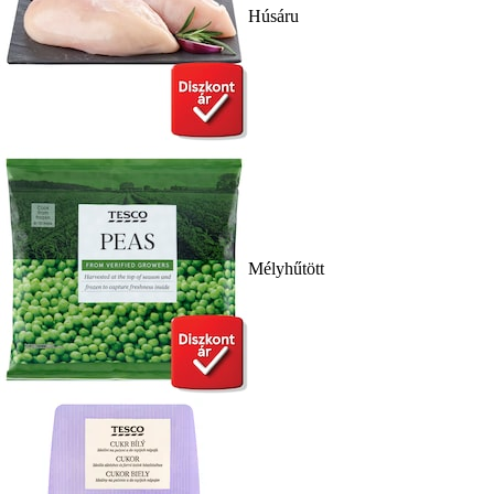
Húsáru
Mélyhűtött