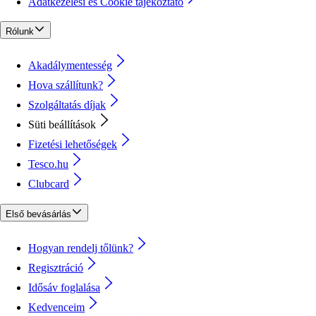
Adatkezelési és Cookie tájékoztató
Rólunk
Akadálymentesség
Hova szállítunk?
Szolgáltatás díjak
Süti beállítások
Fizetési lehetőségek
Tesco.hu
Clubcard
Első bevásárlás
Hogyan rendelj tőlünk?
Regisztráció
Idősáv foglalása
Kedvenceim