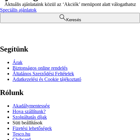
Aktuális ajánlataink közül az ‘Akciók’ menüpont alatt válogathatsz
Speciális ajánlatok
Keresés
Segítünk
Árak
Biztonságos online rendelés
Általános Szerződési Feltételek
Adatkezelési és Cookie tájékoztató
Rólunk
Akadálymentesség
Hova szállítunk?
Szolgáltatás díjak
Süti beállítások
Fizetési lehetőségek
Tesco.hu
Clubcard