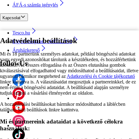
ÁFÁ-s számla igénylés
Kapcsolat
Tesco.hu
Adatvédelmi beállítások
Ügyfélszolgálat - 0680222333
Áruházkereső
Mi és 18 partnerünk személyes adatokat, például böngészési adatokat
vagy egyedi azonosítókat tárolunk a készülékeden, és hozzáférhetünk
followUs
azokhoz. Az Összes elfogadása és az Összes elutasítása gombok
kiválasztásával elfogadhatod vagy módosíthatod a beállításaidat, illetve
ugyanezt bármikor megteheted az
Adatkezelési és Cookie tájékoztató
linkre kattintva is. A választásaidat megosztjuk a partnereinkkel, de ez
nem érinti a böngészési adataidat. A beállításaid alapján személyre
tudjuk szabni a vásárlási élményedet az oldalon.
A hozzájárulási beállításokat bármikor módosíthatod a láblécben
található Süti beállítások linkre kattintva.
Mi és partnereink adataidat a következő célokra
használjuk: