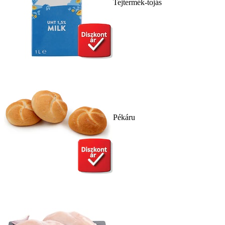
Tejtermék-tojás
Pékáru