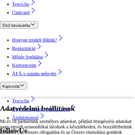
Tesco.hu
Clubcard
Első bevásárlás
Hogyan rendelj tőlünk?
Regisztráció
Idősáv foglalása
Kedvenceim
ÁFÁ-s számla igénylés
Kapcsolat
Tesco.hu
Adatvédelmi beállítások
Ügyfélszolgálat - 0680222333
Áruházkereső
Mi és 18 partnerünk személyes adatokat, például böngészési adatokat
vagy egyedi azonosítókat tárolunk a készülékeden, és hozzáférhetünk
followUs
azokhoz. Az Összes elfogadása és az Összes elutasítása gombok