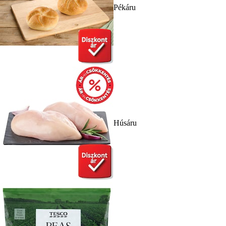
Pékáru
Húsáru