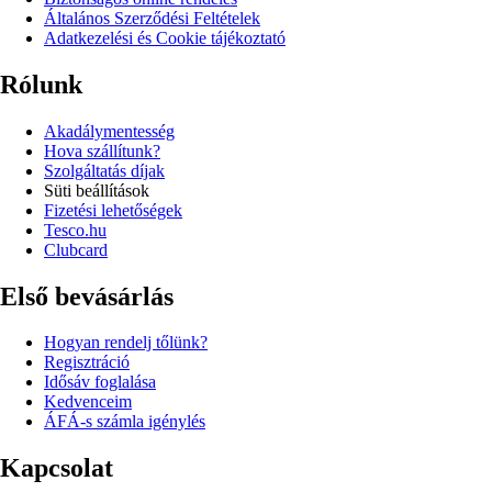
Általános Szerződési Feltételek
Adatkezelési és Cookie tájékoztató
Rólunk
Akadálymentesség
Hova szállítunk?
Szolgáltatás díjak
Süti beállítások
Fizetési lehetőségek
Tesco.hu
Clubcard
Első bevásárlás
Hogyan rendelj tőlünk?
Regisztráció
Idősáv foglalása
Kedvenceim
ÁFÁ-s számla igénylés
Kapcsolat