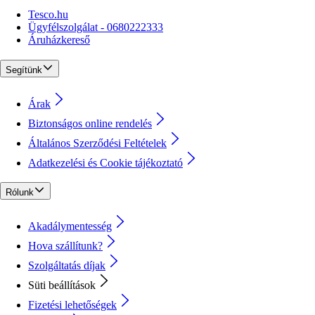
Tesco.hu
Ügyfélszolgálat - 0680222333
Áruházkereső
Segítünk
Árak
Biztonságos online rendelés
Általános Szerződési Feltételek
Adatkezelési és Cookie tájékoztató
Rólunk
Akadálymentesség
Hova szállítunk?
Szolgáltatás díjak
Süti beállítások
Fizetési lehetőségek