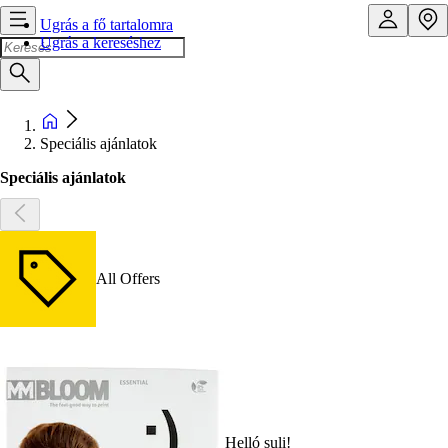
Ugrás a fő tartalomra
Ugrás a kereséshez
Speciális ajánlatok
Speciális ajánlatok
All Offers
Helló suli!