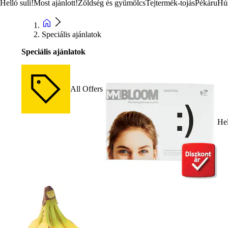
Helló suli!
Most ajánlott!
Zöldség és gyümölcs
Tejtermék-tojás
Pékáru
Hú
Speciális ajánlatok
Speciális ajánlatok
All Offers
Hel