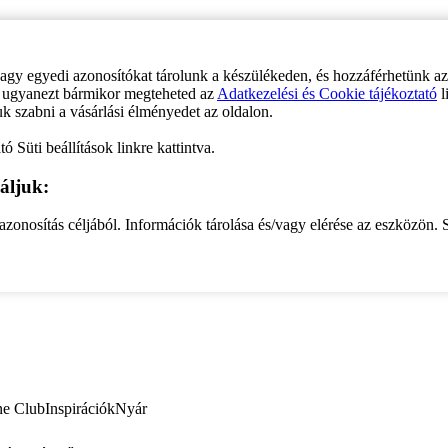
vagy egyedi azonosítókat tárolunk a készülékeden, és hozzáférhetünk a
ve ugyanezt bármikor megteheted az
Adatkezelési és Cookie tájékoztató
l
uk szabni a vásárlási élményedet az oldalon.
ó Süti beállítások linkre kattintva.
áljuk:
zonosítás céljából. Információk tárolása és/vagy elérése az eszközön. S
ne Club
Inspirációk
Nyár