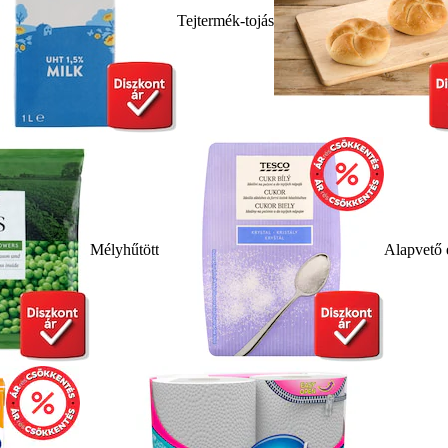
Tejtermék-tojás
Mélyhűtött
Alapvető 