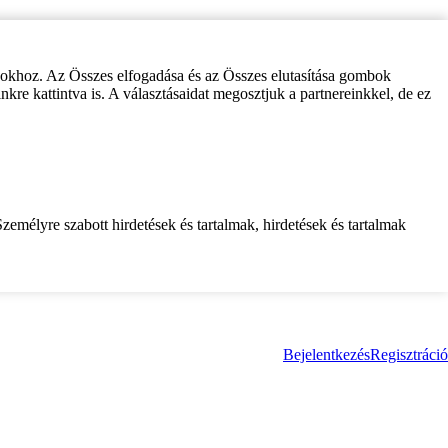
zokhoz. Az Összes elfogadása és az Összes elutasítása gombok
inkre kattintva is. A választásaidat megosztjuk a partnereinkkel, de ez
zemélyre szabott hirdetések és tartalmak, hirdetések és tartalmak
Bejelentkezés
Regisztráció