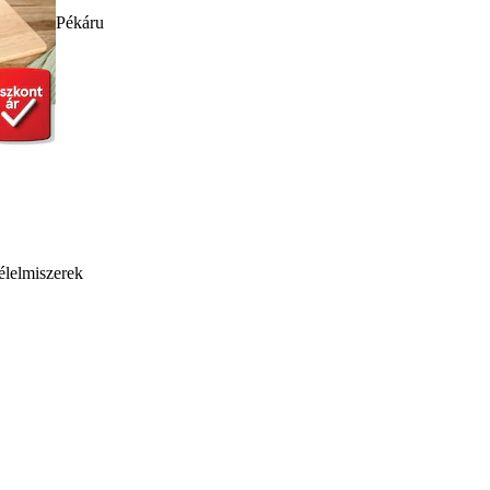
Pékáru
élelmiszerek