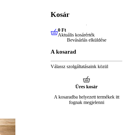
Kosár
0 Ft
Aktuális kosárérték
0 Ft
Aktuális kosárérték
Bevásárlás elküldése
A kosarad
Válassz szolgáltatásaink közül
Üres kosár
A kosaradba helyezett termékek itt
fognak megjelenni