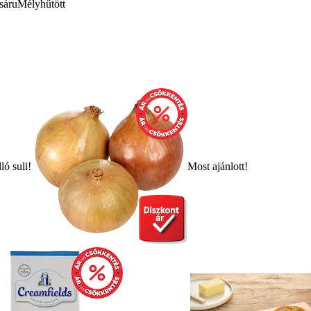
sáru
Mélyhűtött
ló suli!
Most ajánlott!