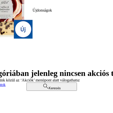
Újdonságok
góriában jelenleg nincsen akciós
aink közül az ‘Akciók’ menüpont alatt válogathatsz
atok
Keresés