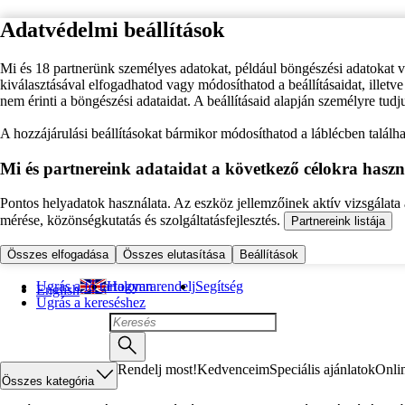
Adatvédelmi beállítások
Mi és 18 partnerünk személyes adatokat, például böngészési adatokat 
kiválasztásával elfogadhatod vagy módosíthatod a beállításaidat, illet
nem érinti a böngészési adataidat. A beállításaid alapján személyre tudj
A hozzájárulási beállításokat bármikor módosíthatod a láblécben találhat
Mi és partnereink adataidat a következő célokra haszn
Pontos helyadatok használata. Az eszköz jellemzőinek aktív vizsgálata a
mérése, közönségkutatás és szolgáltatásfejlesztés.
Partnereink listája
Összes elfogadása
Összes elutasítása
Beállítások
Ugrás a fő tartalomra
Hogyan rendelj
Segítség
English
Ugrás a kereséshez
Rendelj most!
Kedvenceim
Speciális ajánlatok
Onli
Összes kategória