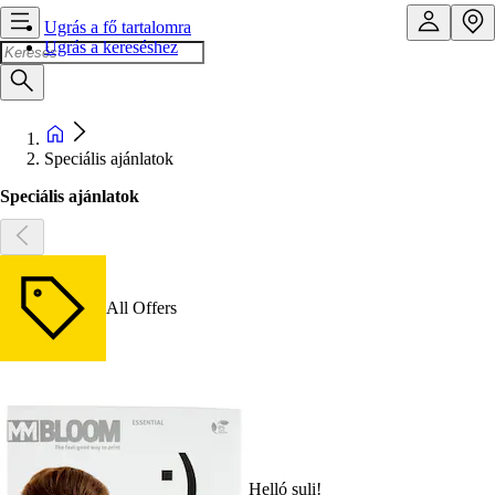
Ugrás a fő tartalomra
Ugrás a kereséshez
Speciális ajánlatok
Speciális ajánlatok
All Offers
Helló suli!