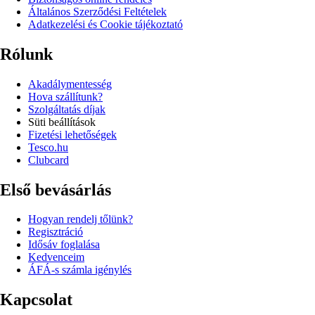
Általános Szerződési Feltételek
Adatkezelési és Cookie tájékoztató
Rólunk
Akadálymentesség
Hova szállítunk?
Szolgáltatás díjak
Süti beállítások
Fizetési lehetőségek
Tesco.hu
Clubcard
Első bevásárlás
Hogyan rendelj tőlünk?
Regisztráció
Idősáv foglalása
Kedvenceim
ÁFÁ-s számla igénylés
Kapcsolat