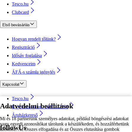
Tesco.hu
Clubcard
Első bevásárlás
Hogyan rendelj tőlünk?
Regisztráció
Idősáv foglalása
Kedvenceim
ÁFÁ-s számla igénylés
Kapcsolat
Tesco.hu
Adatvédelmi beállítások
Ügyfélszolgálat - 0680222333
Áruházkereső
Mi és 18 partnerünk személyes adatokat, például böngészési adatokat
vagy egyedi azonosítókat tárolunk a készülékeden, és hozzáférhetünk
followUs
azokhoz. Az Összes elfogadása és az Összes elutasítása gombok