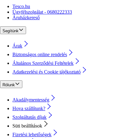
Tesco.hu
Ügyfélszolgálat - 0680222333
Áruházkereső
Segítünk
Árak
Biztonságos online rendelés
Általános Szerződési Feltételek
Adatkezelési és Cookie tájékoztató
Rólunk
Akadálymentesség
Hova szállítunk?
Szolgáltatás díjak
Süti beállítások
Fizetési lehetőségek