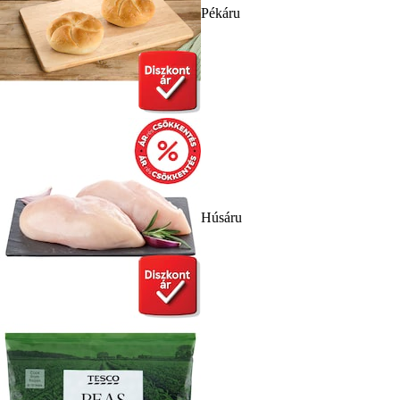
Pékáru
Húsáru