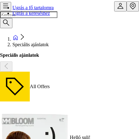
Ugrás a fő tartalomra
Ugrás a kereséshez
Speciális ajánlatok
Speciális ajánlatok
All Offers
Helló suli!