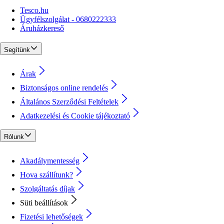
Tesco.hu
Ügyfélszolgálat - 0680222333
Áruházkereső
Segítünk
Árak
Biztonságos online rendelés
Általános Szerződési Feltételek
Adatkezelési és Cookie tájékoztató
Rólunk
Akadálymentesség
Hova szállítunk?
Szolgáltatás díjak
Süti beállítások
Fizetési lehetőségek