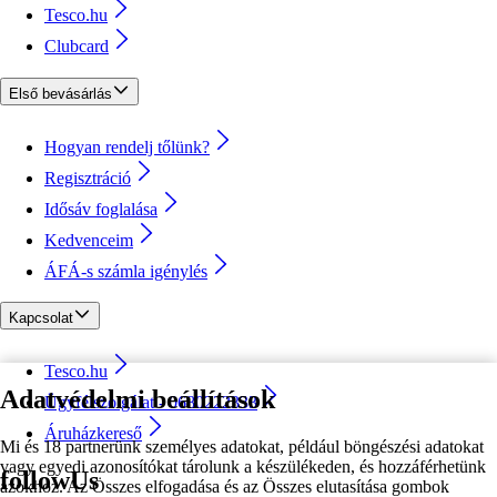
Tesco.hu
Clubcard
Első bevásárlás
Hogyan rendelj tőlünk?
Regisztráció
Idősáv foglalása
Kedvenceim
ÁFÁ-s számla igénylés
Kapcsolat
Tesco.hu
Adatvédelmi beállítások
Ügyfélszolgálat - 0680222333
Áruházkereső
Mi és 18 partnerünk személyes adatokat, például böngészési adatokat
vagy egyedi azonosítókat tárolunk a készülékeden, és hozzáférhetünk
followUs
azokhoz. Az Összes elfogadása és az Összes elutasítása gombok