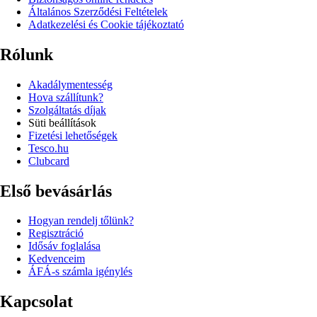
Általános Szerződési Feltételek
Adatkezelési és Cookie tájékoztató
Rólunk
Akadálymentesség
Hova szállítunk?
Szolgáltatás díjak
Süti beállítások
Fizetési lehetőségek
Tesco.hu
Clubcard
Első bevásárlás
Hogyan rendelj tőlünk?
Regisztráció
Idősáv foglalása
Kedvenceim
ÁFÁ-s számla igénylés
Kapcsolat