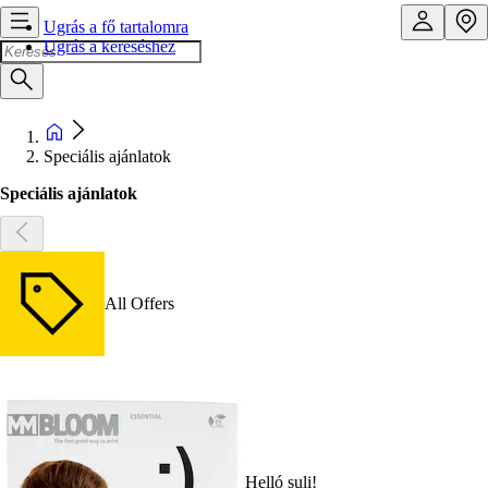
Ugrás a fő tartalomra
Ugrás a kereséshez
Speciális ajánlatok
Speciális ajánlatok
All Offers
Helló suli!