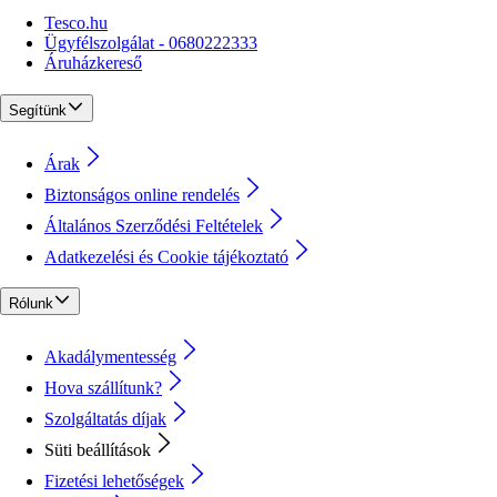
Tesco.hu
Ügyfélszolgálat - 0680222333
Áruházkereső
Segítünk
Árak
Biztonságos online rendelés
Általános Szerződési Feltételek
Adatkezelési és Cookie tájékoztató
Rólunk
Akadálymentesség
Hova szállítunk?
Szolgáltatás díjak
Süti beállítások
Fizetési lehetőségek