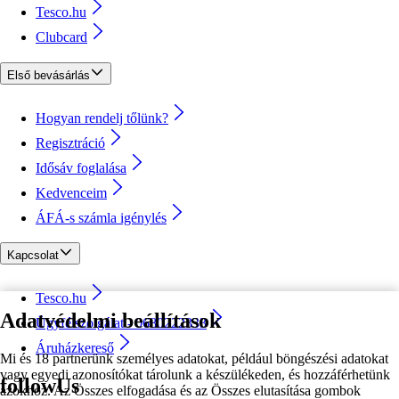
Tesco.hu
Clubcard
Első bevásárlás
Hogyan rendelj tőlünk?
Regisztráció
Idősáv foglalása
Kedvenceim
ÁFÁ-s számla igénylés
Kapcsolat
Tesco.hu
Adatvédelmi beállítások
Ügyfélszolgálat - 0680222333
Áruházkereső
Mi és 18 partnerünk személyes adatokat, például böngészési adatokat
vagy egyedi azonosítókat tárolunk a készülékeden, és hozzáférhetünk
followUs
azokhoz. Az Összes elfogadása és az Összes elutasítása gombok