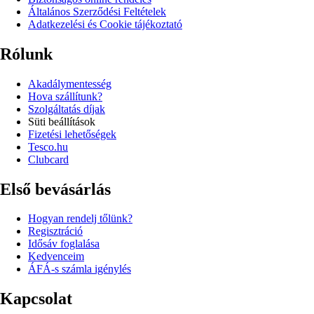
Általános Szerződési Feltételek
Adatkezelési és Cookie tájékoztató
Rólunk
Akadálymentesség
Hova szállítunk?
Szolgáltatás díjak
Süti beállítások
Fizetési lehetőségek
Tesco.hu
Clubcard
Első bevásárlás
Hogyan rendelj tőlünk?
Regisztráció
Idősáv foglalása
Kedvenceim
ÁFÁ-s számla igénylés
Kapcsolat