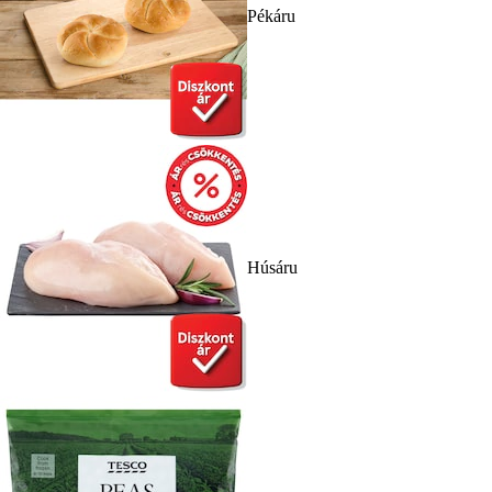
Pékáru
Húsáru