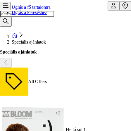
Ugrás a fő tartalomra
Ugrás a kereséshez
Speciális ajánlatok
Speciális ajánlatok
All Offers
Helló suli!