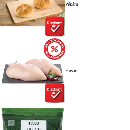
Pékáru
Húsáru