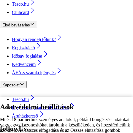
Tesco.hu
Clubcard
Első bevásárlás
Hogyan rendelj tőlünk?
Regisztráció
Idősáv foglalása
Kedvenceim
ÁFÁ-s számla igénylés
Kapcsolat
Tesco.hu
Adatvédelmi beállítások
Ügyfélszolgálat - 0680222333
Áruházkereső
Mi és 18 partnerünk személyes adatokat, például böngészési adatokat
vagy egyedi azonosítókat tárolunk a készülékeden, és hozzáférhetünk
followUs
azokhoz. Az Összes elfogadása és az Összes elutasítása gombok