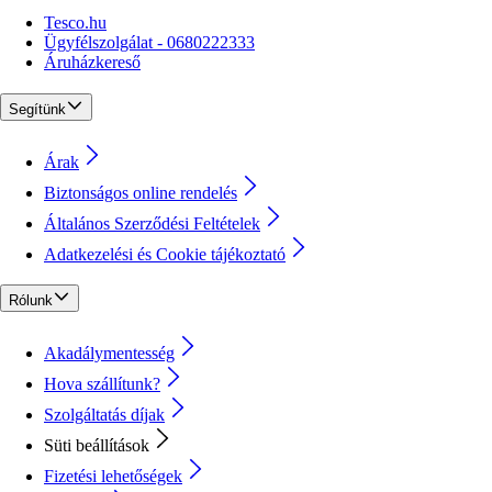
Tesco.hu
Ügyfélszolgálat - 0680222333
Áruházkereső
Segítünk
Árak
Biztonságos online rendelés
Általános Szerződési Feltételek
Adatkezelési és Cookie tájékoztató
Rólunk
Akadálymentesség
Hova szállítunk?
Szolgáltatás díjak
Süti beállítások
Fizetési lehetőségek