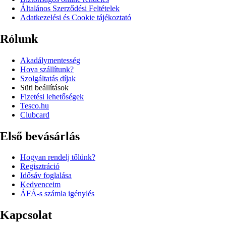
Általános Szerződési Feltételek
Adatkezelési és Cookie tájékoztató
Rólunk
Akadálymentesség
Hova szállítunk?
Szolgáltatás díjak
Süti beállítások
Fizetési lehetőségek
Tesco.hu
Clubcard
Első bevásárlás
Hogyan rendelj tőlünk?
Regisztráció
Idősáv foglalása
Kedvenceim
ÁFÁ-s számla igénylés
Kapcsolat