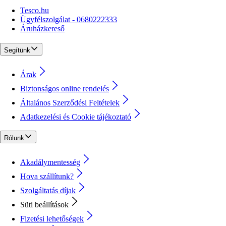
Tesco.hu
Ügyfélszolgálat - 0680222333
Áruházkereső
Segítünk
Árak
Biztonságos online rendelés
Általános Szerződési Feltételek
Adatkezelési és Cookie tájékoztató
Rólunk
Akadálymentesség
Hova szállítunk?
Szolgáltatás díjak
Süti beállítások
Fizetési lehetőségek