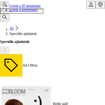
Ugrás a fő tartalomra
Ugrás a kereséshez
Speciális ajánlatok
Speciális ajánlatok
All Offers
Helló suli!