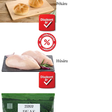
Pékáru
Húsáru