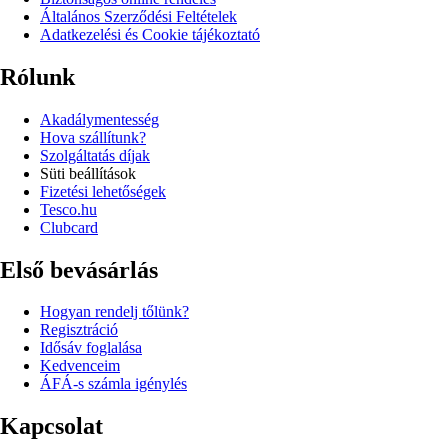
Általános Szerződési Feltételek
Adatkezelési és Cookie tájékoztató
Rólunk
Akadálymentesség
Hova szállítunk?
Szolgáltatás díjak
Süti beállítások
Fizetési lehetőségek
Tesco.hu
Clubcard
Első bevásárlás
Hogyan rendelj tőlünk?
Regisztráció
Idősáv foglalása
Kedvenceim
ÁFÁ-s számla igénylés
Kapcsolat