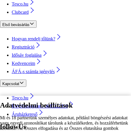
Tesco.hu
Clubcard
Első bevásárlás
Hogyan rendelj tőlünk?
Regisztráció
Idősáv foglalása
Kedvenceim
ÁFÁ-s számla igénylés
Kapcsolat
Tesco.hu
Adatvédelmi beállítások
Ügyfélszolgálat - 0680222333
Áruházkereső
Mi és 18 partnerünk személyes adatokat, például böngészési adatokat
vagy egyedi azonosítókat tárolunk a készülékeden, és hozzáférhetünk
followUs
azokhoz. Az Összes elfogadása és az Összes elutasítása gombok