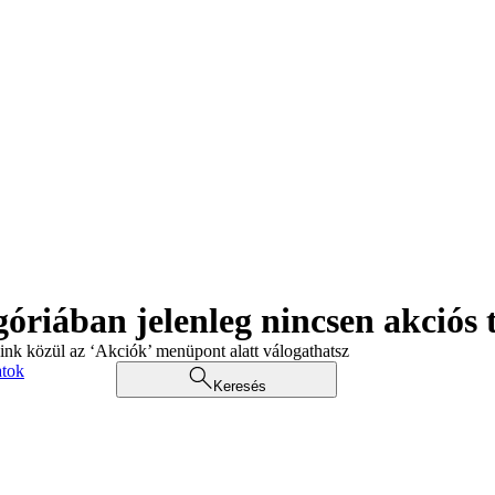
góriában jelenleg nincsen akciós
aink közül az ‘Akciók’ menüpont alatt válogathatsz
atok
Keresés