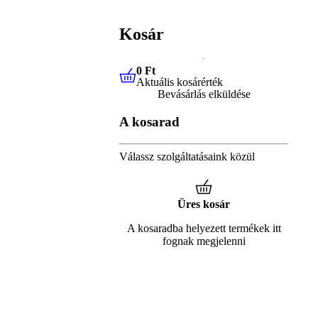
Kosár
0 Ft
Aktuális kosárérték
0 Ft
Aktuális kosárérték
Bevásárlás elküldése
A kosarad
Válassz szolgáltatásaink közül
Üres kosár
A kosaradba helyezett termékek itt
fognak megjelenni