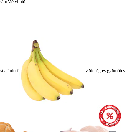
sáru
Mélyhűtött
t ajánlott!
Zöldség és gyümölcs