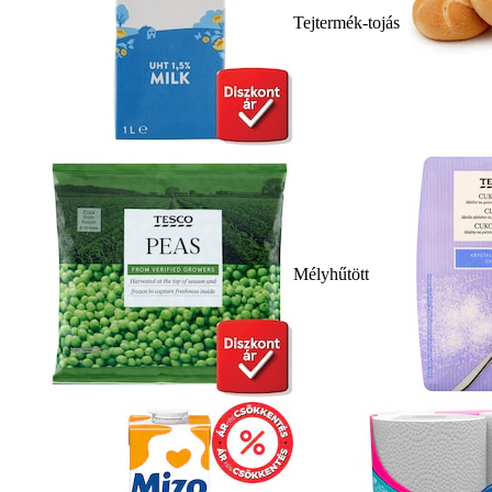
Tejtermék-tojás
Mélyhűtött