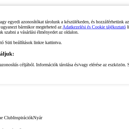
vagy egyedi azonosítókat tárolunk a készülékeden, és hozzáférhetünk a
ve ugyanezt bármikor megteheted az
Adatkezelési és Cookie tájékoztató
l
uk szabni a vásárlási élményedet az oldalon.
ó Süti beállítások linkre kattintva.
áljuk:
zonosítás céljából. Információk tárolása és/vagy elérése az eszközön. S
ne Club
Inspirációk
Nyár