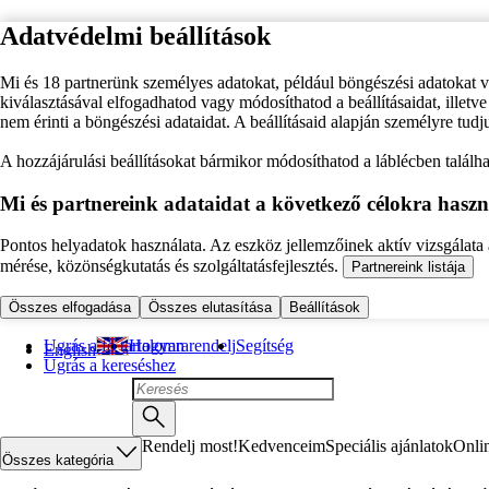
Adatvédelmi beállítások
Mi és 18 partnerünk személyes adatokat, például böngészési adatokat 
kiválasztásával elfogadhatod vagy módosíthatod a beállításaidat, illet
nem érinti a böngészési adataidat. A beállításaid alapján személyre tudj
A hozzájárulási beállításokat bármikor módosíthatod a láblécben találhat
Mi és partnereink adataidat a következő célokra haszn
Pontos helyadatok használata. Az eszköz jellemzőinek aktív vizsgálata a
mérése, közönségkutatás és szolgáltatásfejlesztés.
Partnereink listája
Összes elfogadása
Összes elutasítása
Beállítások
Ugrás a fő tartalomra
Hogyan rendelj
Segítség
English
Ugrás a kereséshez
Rendelj most!
Kedvenceim
Speciális ajánlatok
Onli
Összes kategória