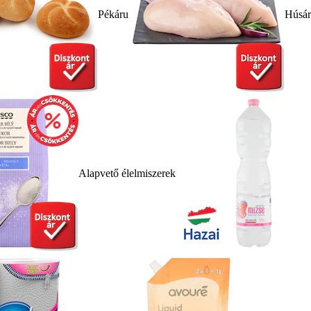
Pékáru
Húsá
Alapvető élelmiszerek