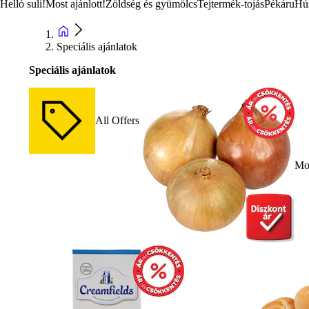
Helló suli!
Most ajánlott!
Zöldség és gyümölcs
Tejtermék-tojás
Pékáru
Hú
Speciális ajánlatok
Speciális ajánlatok
All Offers
Mos