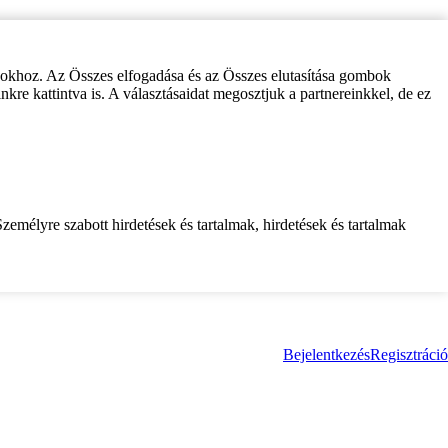
zokhoz. Az Összes elfogadása és az Összes elutasítása gombok
inkre kattintva is. A választásaidat megosztjuk a partnereinkkel, de ez
zemélyre szabott hirdetések és tartalmak, hirdetések és tartalmak
Bejelentkezés
Regisztráció