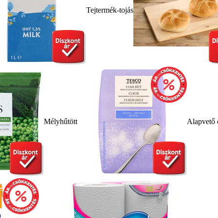
Tejtermék-tojás
Mélyhűtött
Alapvető 