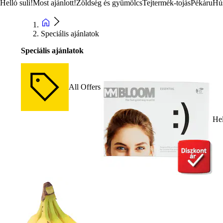
Helló suli!
Most ajánlott!
Zöldség és gyümölcs
Tejtermék-tojás
Pékáru
Hú
Speciális ajánlatok
Speciális ajánlatok
All Offers
Hel