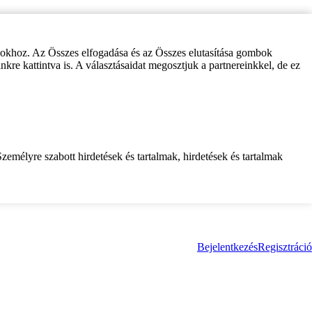
zokhoz. Az Összes elfogadása és az Összes elutasítása gombok
inkre kattintva is. A választásaidat megosztjuk a partnereinkkel, de ez
zemélyre szabott hirdetések és tartalmak, hirdetések és tartalmak
Bejelentkezés
Regisztráció