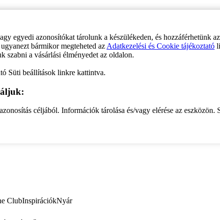
vagy egyedi azonosítókat tárolunk a készülékeden, és hozzáférhetünk a
ve ugyanezt bármikor megteheted az
Adatkezelési és Cookie tájékoztató
l
uk szabni a vásárlási élményedet az oldalon.
ó Süti beállítások linkre kattintva.
áljuk:
zonosítás céljából. Információk tárolása és/vagy elérése az eszközön. S
ne Club
Inspirációk
Nyár