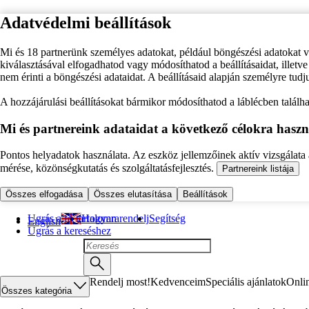
Adatvédelmi beállítások
Mi és 18 partnerünk személyes adatokat, például böngészési adatokat 
kiválasztásával elfogadhatod vagy módosíthatod a beállításaidat, illet
nem érinti a böngészési adataidat. A beállításaid alapján személyre tudj
A hozzájárulási beállításokat bármikor módosíthatod a láblécben találhat
Mi és partnereink adataidat a következő célokra haszn
Pontos helyadatok használata. Az eszköz jellemzőinek aktív vizsgálata a
mérése, közönségkutatás és szolgáltatásfejlesztés.
Partnereink listája
Összes elfogadása
Összes elutasítása
Beállítások
Ugrás a fő tartalomra
Hogyan rendelj
Segítség
English
Ugrás a kereséshez
Rendelj most!
Kedvenceim
Speciális ajánlatok
Onli
Összes kategória