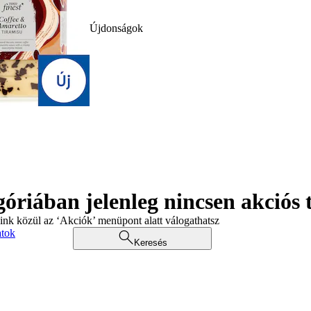
Újdonságok
góriában jelenleg nincsen akciós
aink közül az ‘Akciók’ menüpont alatt válogathatsz
atok
Keresés