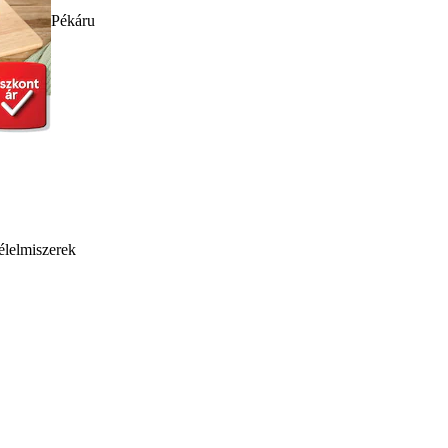
Pékáru
élelmiszerek