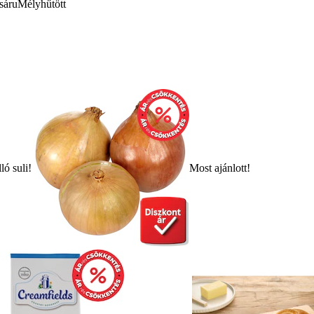
sáru
Mélyhűtött
ló suli!
Most ajánlott!