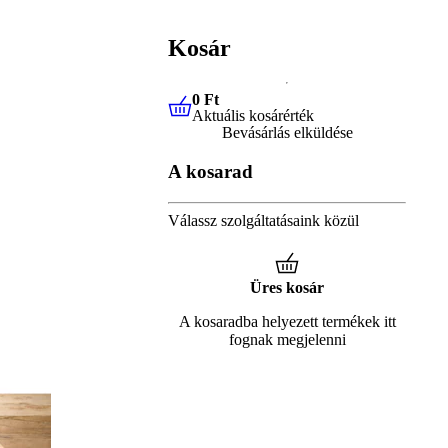
Kosár
0 Ft
Aktuális kosárérték
0 Ft
Aktuális kosárérték
Bevásárlás elküldése
A kosarad
Válassz szolgáltatásaink közül
Üres kosár
A kosaradba helyezett termékek itt
fognak megjelenni