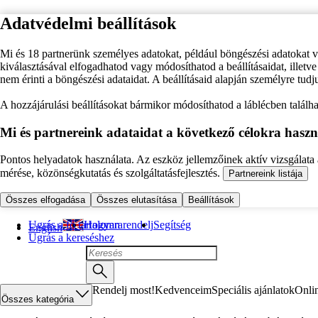
Adatvédelmi beállítások
Mi és 18 partnerünk személyes adatokat, például böngészési adatokat 
kiválasztásával elfogadhatod vagy módosíthatod a beállításaidat, illet
nem érinti a böngészési adataidat. A beállításaid alapján személyre tudj
A hozzájárulási beállításokat bármikor módosíthatod a láblécben találhat
Mi és partnereink adataidat a következő célokra haszn
Pontos helyadatok használata. Az eszköz jellemzőinek aktív vizsgálata a
mérése, közönségkutatás és szolgáltatásfejlesztés.
Partnereink listája
Összes elfogadása
Összes elutasítása
Beállítások
Ugrás a fő tartalomra
Hogyan rendelj
Segítség
English
Ugrás a kereséshez
Rendelj most!
Kedvenceim
Speciális ajánlatok
Onli
Összes kategória