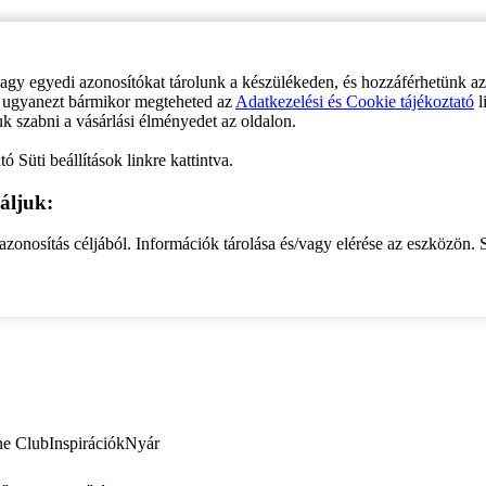
vagy egyedi azonosítókat tárolunk a készülékeden, és hozzáférhetünk a
ve ugyanezt bármikor megteheted az
Adatkezelési és Cookie tájékoztató
l
uk szabni a vásárlási élményedet az oldalon.
ó Süti beállítások linkre kattintva.
áljuk:
zonosítás céljából. Információk tárolása és/vagy elérése az eszközön. S
ne Club
Inspirációk
Nyár