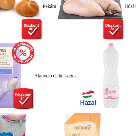
Pékáru
Húsá
Alapvető élelmiszerek