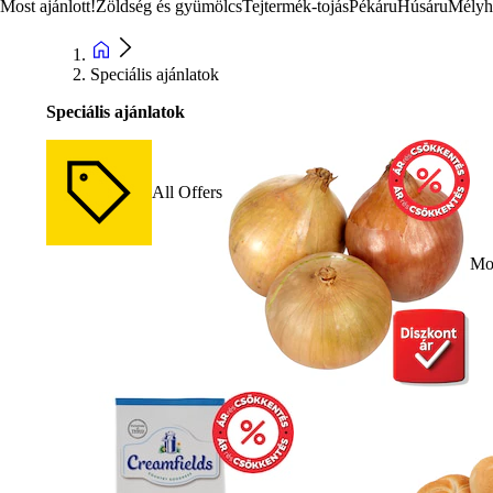
Most ajánlott!
Zöldség és gyümölcs
Tejtermék-tojás
Pékáru
Húsáru
Mélyh
Speciális ajánlatok
Speciális ajánlatok
All Offers
Mos