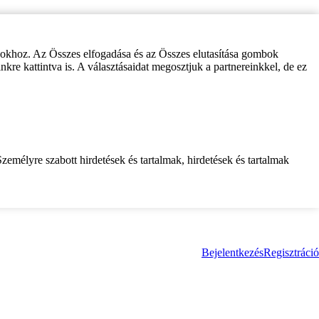
zokhoz. Az Összes elfogadása és az Összes elutasítása gombok
inkre kattintva is. A választásaidat megosztjuk a partnereinkkel, de ez
zemélyre szabott hirdetések és tartalmak, hirdetések és tartalmak
Bejelentkezés
Regisztráció