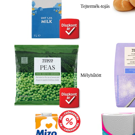
Tejtermék-tojás
Mélyhűtött