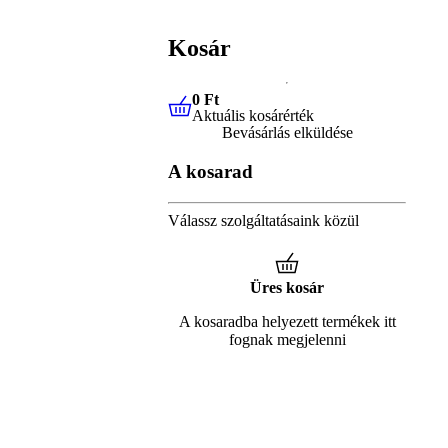
Kosár
0 Ft
Aktuális kosárérték
0 Ft
Aktuális kosárérték
Bevásárlás elküldése
A kosarad
Válassz szolgáltatásaink közül
Üres kosár
A kosaradba helyezett termékek itt
fognak megjelenni