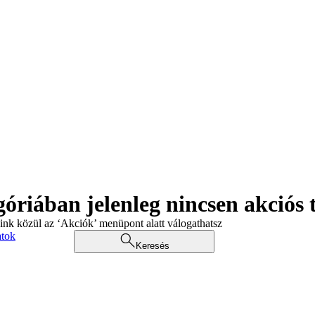
góriában jelenleg nincsen akciós
aink közül az ‘Akciók’ menüpont alatt válogathatsz
atok
Keresés