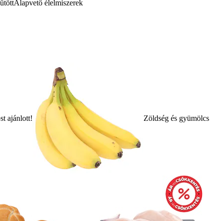
űtött
Alapvető élelmiszerek
t ajánlott!
Zöldség és gyümölcs