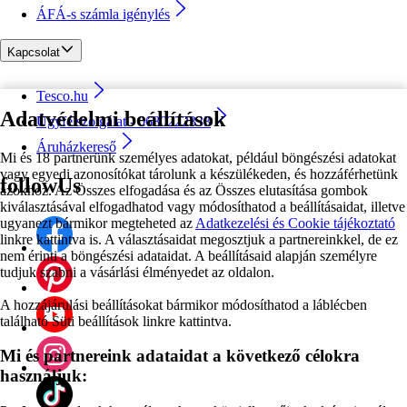
ÁFÁ-s számla igénylés
Kapcsolat
Tesco.hu
Adatvédelmi beállítások
Ügyfélszolgálat - 0680222333
Áruházkereső
Mi és 18 partnerünk személyes adatokat, például böngészési adatokat
vagy egyedi azonosítókat tárolunk a készülékeden, és hozzáférhetünk
followUs
azokhoz. Az Összes elfogadása és az Összes elutasítása gombok
kiválasztásával elfogadhatod vagy módosíthatod a beállításaidat, illetve
ugyanezt bármikor megteheted az
Adatkezelési és Cookie tájékoztató
linkre kattintva is. A választásaidat megosztjuk a partnereinkkel, de ez
nem érinti a böngészési adataidat. A beállításaid alapján személyre
tudjuk szabni a vásárlási élményedet az oldalon.
A hozzájárulási beállításokat bármikor módosíthatod a láblécben
található Süti beállítások linkre kattintva.
Mi és partnereink adataidat a következő célokra
használjuk: