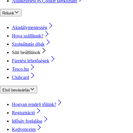
Adatkezelési és Cookie tájékoztató
Rólunk
Akadálymentesség
Hova szállítunk?
Szolgáltatás díjak
Süti beállítások
Fizetési lehetőségek
Tesco.hu
Clubcard
Első bevásárlás
Hogyan rendelj tőlünk?
Regisztráció
Idősáv foglalása
Kedvenceim