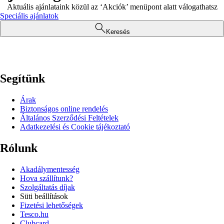
Aktuális ajánlataink közül az ‘Akciók’ menüpont alatt válogathatsz
Speciális ajánlatok
Keresés
Segítünk
Árak
Biztonságos online rendelés
Általános Szerződési Feltételek
Adatkezelési és Cookie tájékoztató
Rólunk
Akadálymentesség
Hova szállítunk?
Szolgáltatás díjak
Süti beállítások
Fizetési lehetőségek
Tesco.hu
Clubcard