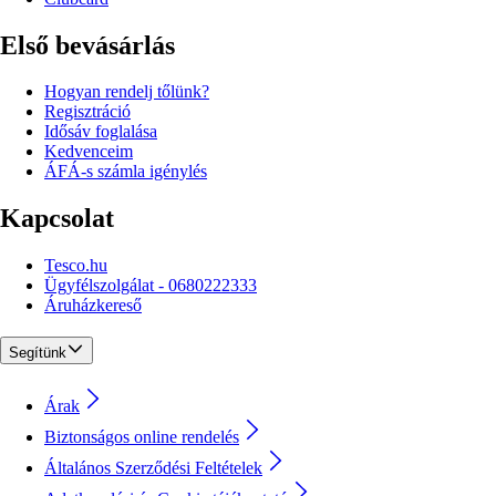
Első bevásárlás
Hogyan rendelj tőlünk?
Regisztráció
Idősáv foglalása
Kedvenceim
ÁFÁ-s számla igénylés
Kapcsolat
Tesco.hu
Ügyfélszolgálat - 0680222333
Áruházkereső
Segítünk
Árak
Biztonságos online rendelés
Általános Szerződési Feltételek