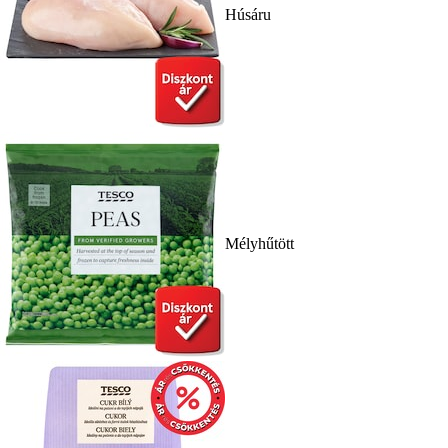
Húsáru
Mélyhűtött