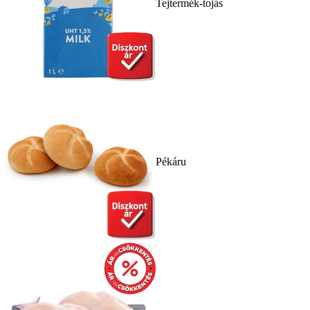
Tejtermék-tojás
Pékáru