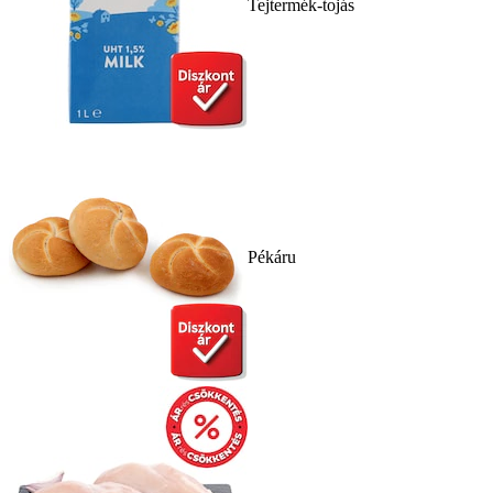
Tejtermék-tojás
Pékáru