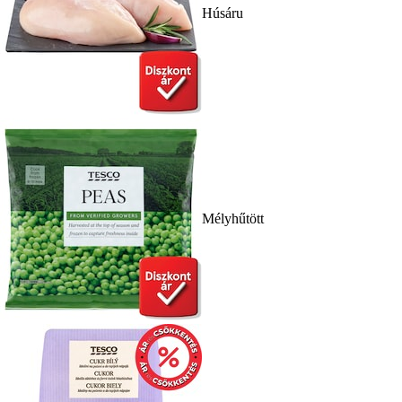
Húsáru
Mélyhűtött