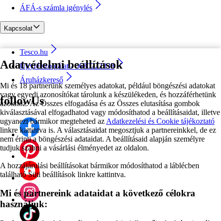
ÁFÁ-s számla igénylés
Kapcsolat
Tesco.hu
Adatvédelmi beállítások
Ügyfélszolgálat - 0680222333
Áruházkereső
Mi és 18 partnerünk személyes adatokat, például böngészési adatokat
vagy egyedi azonosítókat tárolunk a készülékeden, és hozzáférhetünk
followUs
azokhoz. Az Összes elfogadása és az Összes elutasítása gombok
kiválasztásával elfogadhatod vagy módosíthatod a beállításaidat, illetve
ugyanezt bármikor megteheted az
Adatkezelési és Cookie tájékoztató
linkre kattintva is. A választásaidat megosztjuk a partnereinkkel, de ez
nem érinti a böngészési adataidat. A beállításaid alapján személyre
tudjuk szabni a vásárlási élményedet az oldalon.
A hozzájárulási beállításokat bármikor módosíthatod a láblécben
található Süti beállítások linkre kattintva.
Mi és partnereink adataidat a következő célokra
használjuk: