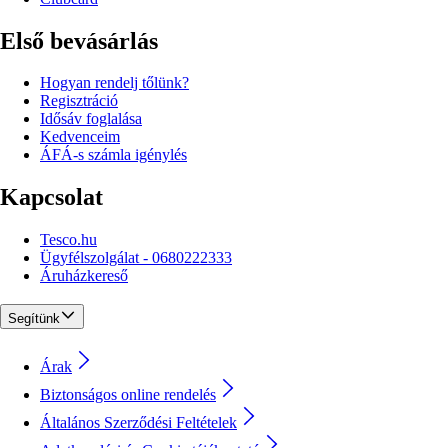
Első bevásárlás
Hogyan rendelj tőlünk?
Regisztráció
Idősáv foglalása
Kedvenceim
ÁFÁ-s számla igénylés
Kapcsolat
Tesco.hu
Ügyfélszolgálat - 0680222333
Áruházkereső
Segítünk
Árak
Biztonságos online rendelés
Általános Szerződési Feltételek