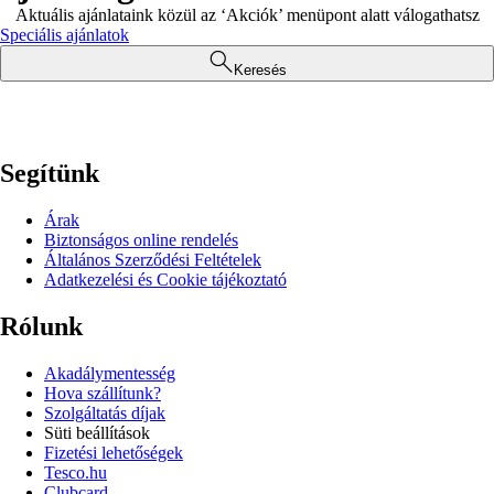
Aktuális ajánlataink közül az ‘Akciók’ menüpont alatt válogathatsz
Speciális ajánlatok
Keresés
Segítünk
Árak
Biztonságos online rendelés
Általános Szerződési Feltételek
Adatkezelési és Cookie tájékoztató
Rólunk
Akadálymentesség
Hova szállítunk?
Szolgáltatás díjak
Süti beállítások
Fizetési lehetőségek
Tesco.hu
Clubcard