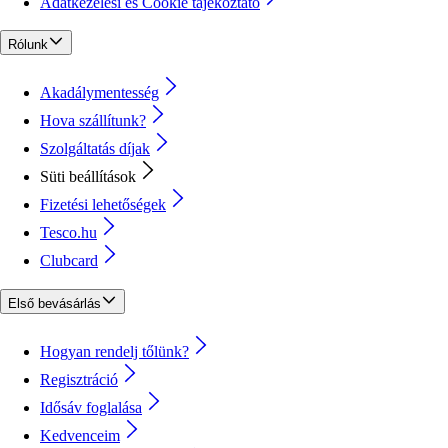
Adatkezelési és Cookie tájékoztató
Rólunk
Akadálymentesség
Hova szállítunk?
Szolgáltatás díjak
Süti beállítások
Fizetési lehetőségek
Tesco.hu
Clubcard
Első bevásárlás
Hogyan rendelj tőlünk?
Regisztráció
Idősáv foglalása
Kedvenceim