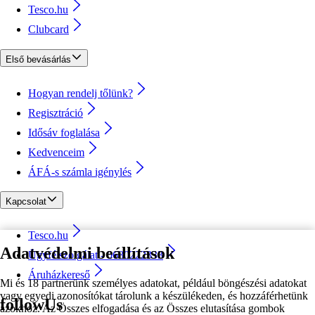
Tesco.hu
Clubcard
Első bevásárlás
Hogyan rendelj tőlünk?
Regisztráció
Idősáv foglalása
Kedvenceim
ÁFÁ-s számla igénylés
Kapcsolat
Tesco.hu
Adatvédelmi beállítások
Ügyfélszolgálat - 0680222333
Áruházkereső
Mi és 18 partnerünk személyes adatokat, például böngészési adatokat
vagy egyedi azonosítókat tárolunk a készülékeden, és hozzáférhetünk
followUs
azokhoz. Az Összes elfogadása és az Összes elutasítása gombok