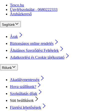
Tesco.hu
Ügyfélszolgálat - 0680222333
Áruházkereső
Segítünk
Árak
Biztonságos online rendelés
Általános Szerződési Feltételek
Adatkezelési és Cookie tájékoztató
Rólunk
Akadálymentesség
Hova szállítunk?
Szolgáltatás díjak
Süti beállítások
Fizetési lehetőségek