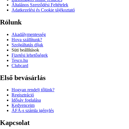
Általános Szerződési Feltételek
Adatkezelési és Cookie tájékoztató
Rólunk
Akadálymentesség
Hova szállítunk?
Szolgáltatás díjak
Süti beállítások
Fizetési lehetőségek
Tesco.hu
Clubcard
Első bevásárlás
Hogyan rendelj tőlünk?
Regisztráció
Idősáv foglalása
Kedvenceim
ÁFÁ-s számla igénylés
Kapcsolat