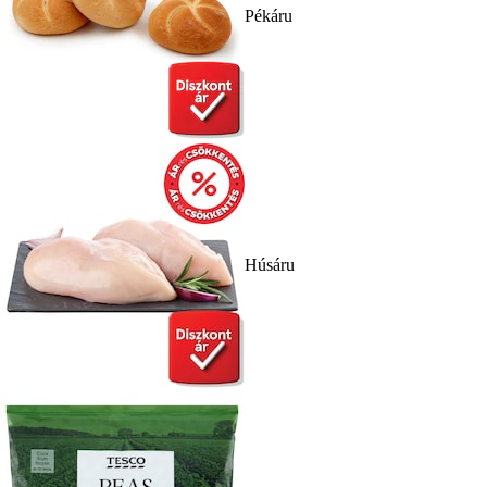
Pékáru
Húsáru