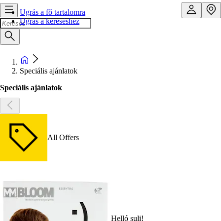
Ugrás a fő tartalomra
Ugrás a kereséshez
Speciális ajánlatok
Speciális ajánlatok
All Offers
Helló suli!