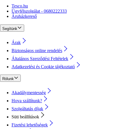
Tesco.hu
Ügyfélszolgálat - 0680222333
Áruházkereső
Segítünk
Árak
Biztonságos online rendelés
Általános Szerződési Feltételek
Adatkezelési és Cookie tájékoztató
Rólunk
Akadálymentesség
Hova szállítunk?
Szolgáltatás díjak
Süti beállítások
Fizetési lehetőségek