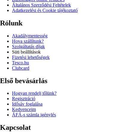
Általános Szerződési Feltételek
Adatkezelési és Cookie tájékoztató
Rólunk
Akadálymentesség
Hova szállítunk?
Szolgáltatás díjak
Süti beállítások
Fizetési lehetőségek
Tesco.hu
Clubcard
Első bevásárlás
Hogyan rendelj tőlünk?
Regisztráció
Idősáv foglalása
Kedvenceim
ÁFÁ-s számla igénylés
Kapcsolat