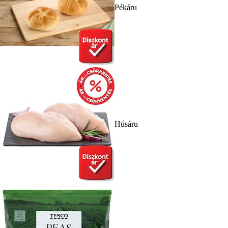
Pékáru
Húsáru