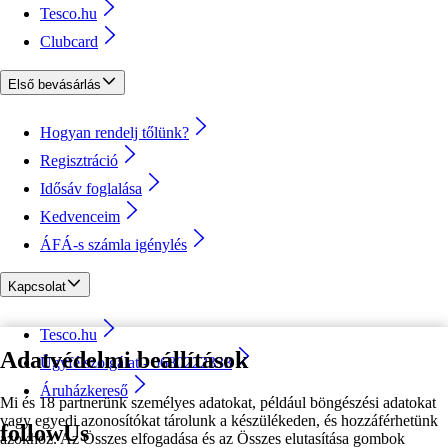
Tesco.hu
Clubcard
Első bevásárlás
Hogyan rendelj tőlünk?
Regisztráció
Idősáv foglalása
Kedvenceim
ÁFÁ-s számla igénylés
Kapcsolat
Tesco.hu
Adatvédelmi beállítások
Ügyfélszolgálat - 0680222333
Áruházkereső
Mi és 18 partnerünk személyes adatokat, például böngészési adatokat
vagy egyedi azonosítókat tárolunk a készülékeden, és hozzáférhetünk
followUs
azokhoz. Az Összes elfogadása és az Összes elutasítása gombok