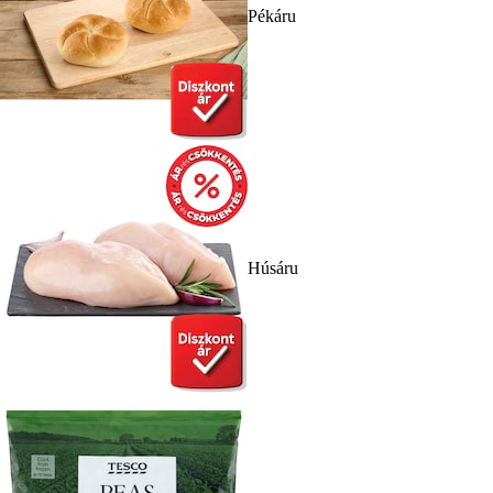
Pékáru
Húsáru