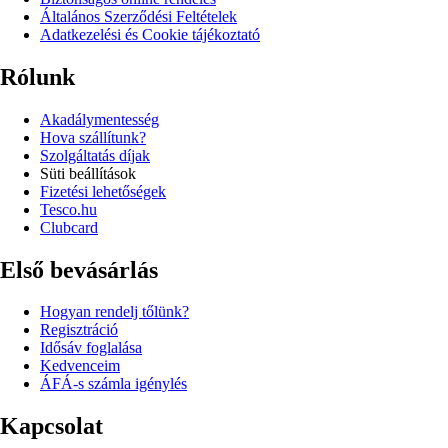
Általános Szerződési Feltételek
Adatkezelési és Cookie tájékoztató
Rólunk
Akadálymentesség
Hova szállítunk?
Szolgáltatás díjak
Süti beállítások
Fizetési lehetőségek
Tesco.hu
Clubcard
Első bevásárlás
Hogyan rendelj tőlünk?
Regisztráció
Idősáv foglalása
Kedvenceim
ÁFÁ-s számla igénylés
Kapcsolat