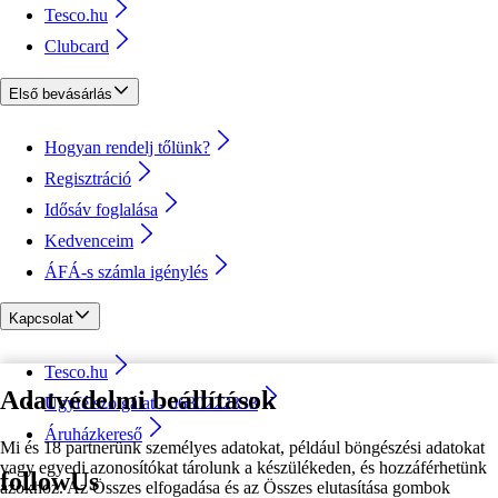
Tesco.hu
Clubcard
Első bevásárlás
Hogyan rendelj tőlünk?
Regisztráció
Idősáv foglalása
Kedvenceim
ÁFÁ-s számla igénylés
Kapcsolat
Tesco.hu
Adatvédelmi beállítások
Ügyfélszolgálat - 0680222333
Áruházkereső
Mi és 18 partnerünk személyes adatokat, például böngészési adatokat
vagy egyedi azonosítókat tárolunk a készülékeden, és hozzáférhetünk
followUs
azokhoz. Az Összes elfogadása és az Összes elutasítása gombok