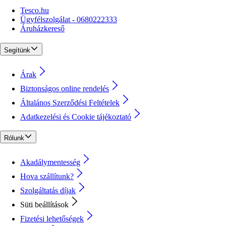
Tesco.hu
Ügyfélszolgálat - 0680222333
Áruházkereső
Segítünk
Árak
Biztonságos online rendelés
Általános Szerződési Feltételek
Adatkezelési és Cookie tájékoztató
Rólunk
Akadálymentesség
Hova szállítunk?
Szolgáltatás díjak
Süti beállítások
Fizetési lehetőségek