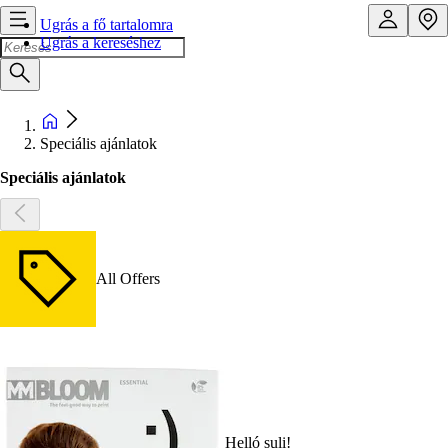
Ugrás a fő tartalomra
Ugrás a kereséshez
Speciális ajánlatok
Speciális ajánlatok
All Offers
Helló suli!