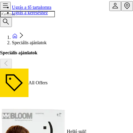
Ugrás a fő tartalomra
Ugrás a kereséshez
Speciális ajánlatok
Speciális ajánlatok
All Offers
Helló suli!