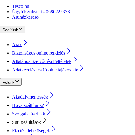
Tesco.hu
Ügyfélszolgálat - 0680222333
Áruházkereső
Segítünk
Árak
Biztonságos online rendelés
Általános Szerződési Feltételek
Adatkezelési és Cookie tájékoztató
Rólunk
Akadálymentesség
Hova szállítunk?
Szolgáltatás díjak
Süti beállítások
Fizetési lehetőségek