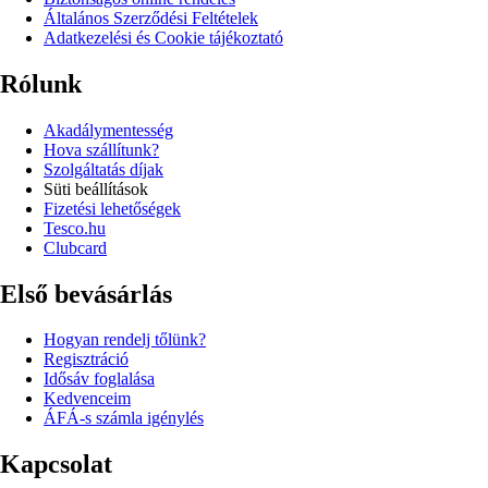
Általános Szerződési Feltételek
Adatkezelési és Cookie tájékoztató
Rólunk
Akadálymentesség
Hova szállítunk?
Szolgáltatás díjak
Süti beállítások
Fizetési lehetőségek
Tesco.hu
Clubcard
Első bevásárlás
Hogyan rendelj tőlünk?
Regisztráció
Idősáv foglalása
Kedvenceim
ÁFÁ-s számla igénylés
Kapcsolat