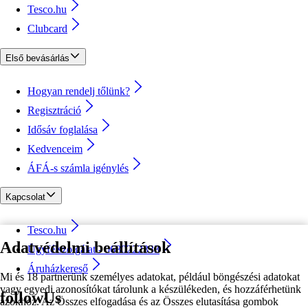
Tesco.hu
Clubcard
Első bevásárlás
Hogyan rendelj tőlünk?
Regisztráció
Idősáv foglalása
Kedvenceim
ÁFÁ-s számla igénylés
Kapcsolat
Tesco.hu
Adatvédelmi beállítások
Ügyfélszolgálat - 0680222333
Áruházkereső
Mi és 18 partnerünk személyes adatokat, például böngészési adatokat
vagy egyedi azonosítókat tárolunk a készülékeden, és hozzáférhetünk
followUs
azokhoz. Az Összes elfogadása és az Összes elutasítása gombok