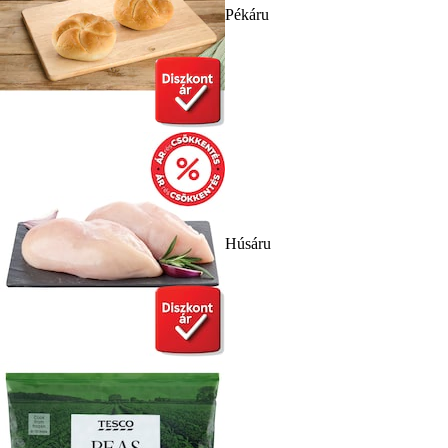
Pékáru
Húsáru