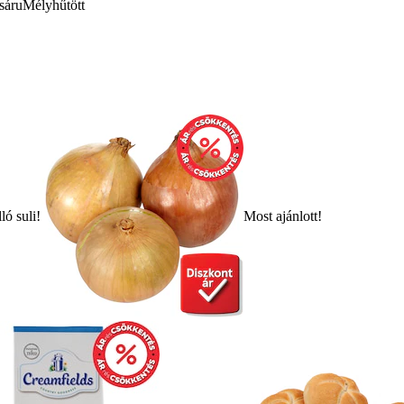
sáru
Mélyhűtött
ló suli!
Most ajánlott!