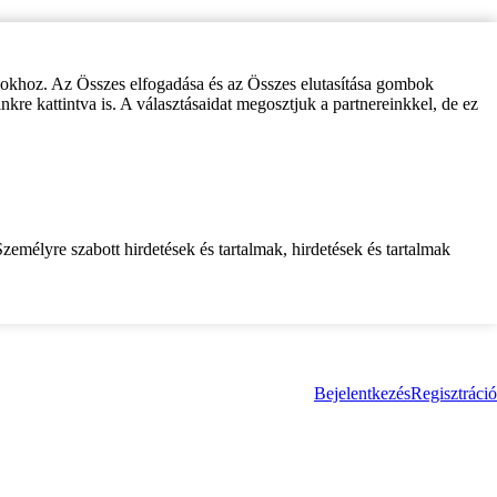
zokhoz. Az Összes elfogadása és az Összes elutasítása gombok
inkre kattintva is. A választásaidat megosztjuk a partnereinkkel, de ez
zemélyre szabott hirdetések és tartalmak, hirdetések és tartalmak
Bejelentkezés
Regisztráció