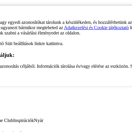
vagy egyedi azonosítókat tárolunk a készülékeden, és hozzáférhetünk a
ve ugyanezt bármikor megteheted az
Adatkezelési és Cookie tájékoztató
l
uk szabni a vásárlási élményedet az oldalon.
ó Süti beállítások linkre kattintva.
áljuk:
zonosítás céljából. Információk tárolása és/vagy elérése az eszközön. S
ne Club
Inspirációk
Nyár