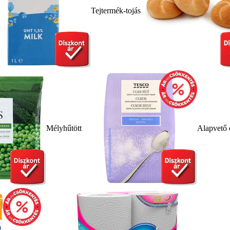
Tejtermék-tojás
Mélyhűtött
Alapvető 