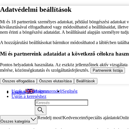
Adatvédelmi beállítások
Mi és 18 partnerünk személyes adatokat, például böngészési adatokat 
kiválasztásával elfogadhatod vagy módosíthatod a beállításaidat, illet
nem érinti a böngészési adataidat. A beállításaid alapján személyre tudj
A hozzájárulási beállításokat bármikor módosíthatod a láblécben találhat
Mi és partnereink adataidat a következő célokra haszn
Pontos helyadatok használata. Az eszköz jellemzőinek aktív vizsgálata a
mérése, közönségkutatás és szolgáltatásfejlesztés.
Partnereink listája
Összes elfogadása
Összes elutasítása
Beállítások
Ugrás a fő tartalomra
Hogyan rendelj
Segítség
English
Ugrás a kereséshez
Rendelj most!
Kedvenceim
Speciális ajánlatok
Onli
Összes kategória