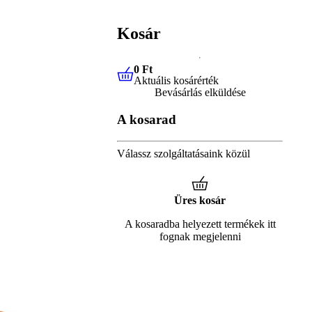
Kosár
0 Ft
Aktuális kosárérték
0 Ft
Aktuális kosárérték
Bevásárlás elküldése
A kosarad
Válassz szolgáltatásaink közül
Üres kosár
A kosaradba helyezett termékek itt
fognak megjelenni