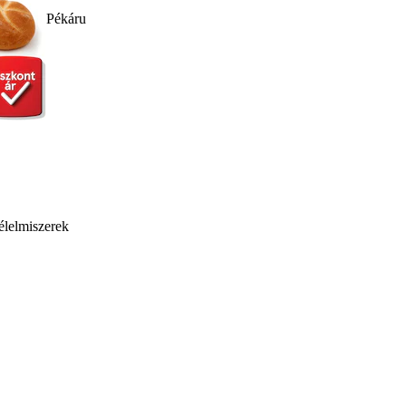
Pékáru
élelmiszerek