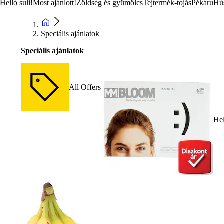
Helló suli!
Most ajánlott!
Zöldség és gyümölcs
Tejtermék-tojás
Pékáru
Hú
Speciális ajánlatok
Speciális ajánlatok
All Offers
Hel