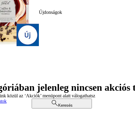
Újdonságok
góriában jelenleg nincsen akciós
aink közül az ‘Akciók’ menüpont alatt válogathatsz
atok
Keresés