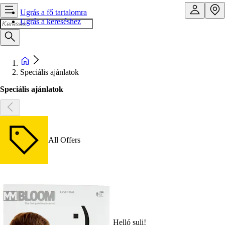
Ugrás a fő tartalomra
Ugrás a kereséshez
Speciális ajánlatok
Speciális ajánlatok
All Offers
Helló suli!