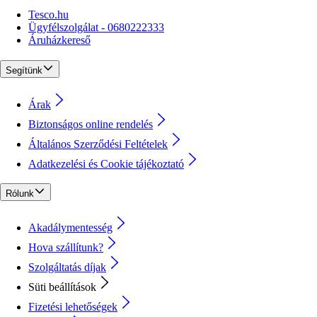
Tesco.hu
Ügyfélszolgálat - 0680222333
Áruházkereső
Segítünk
Árak
Biztonságos online rendelés
Általános Szerződési Feltételek
Adatkezelési és Cookie tájékoztató
Rólunk
Akadálymentesség
Hova szállítunk?
Szolgáltatás díjak
Süti beállítások
Fizetési lehetőségek