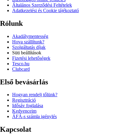
Általános Szerződési Feltételek
Adatkezelési és Cookie tájékoztató
Rólunk
Akadálymentesség
Hova szállítunk?
Szolgáltatás díjak
Süti beállítások
Fizetési lehetőségek
Tesco.hu
Clubcard
Első bevásárlás
Hogyan rendelj tőlünk?
Regisztráció
Idősáv foglalása
Kedvenceim
ÁFÁ-s számla igénylés
Kapcsolat