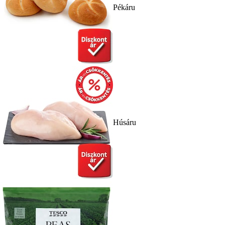
Pékáru
Húsáru