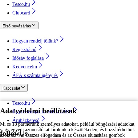
Tesco.hu
Clubcard
Első bevásárlás
Hogyan rendelj tőlünk?
Regisztráció
Idősáv foglalása
Kedvenceim
ÁFÁ-s számla igénylés
Kapcsolat
Tesco.hu
Adatvédelmi beállítások
Ügyfélszolgálat - 0680222333
Áruházkereső
Mi és 18 partnerünk személyes adatokat, például böngészési adatokat
vagy egyedi azonosítókat tárolunk a készülékeden, és hozzáférhetünk
followUs
azokhoz. Az Összes elfogadása és az Összes elutasítása gombok