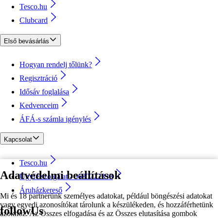
Tesco.hu
Clubcard
Első bevásárlás
Hogyan rendelj tőlünk?
Regisztráció
Idősáv foglalása
Kedvenceim
ÁFÁ-s számla igénylés
Kapcsolat
Tesco.hu
Adatvédelmi beállítások
Ügyfélszolgálat - 0680222333
Áruházkereső
Mi és 18 partnerünk személyes adatokat, például böngészési adatokat
vagy egyedi azonosítókat tárolunk a készülékeden, és hozzáférhetünk
followUs
azokhoz. Az Összes elfogadása és az Összes elutasítása gombok