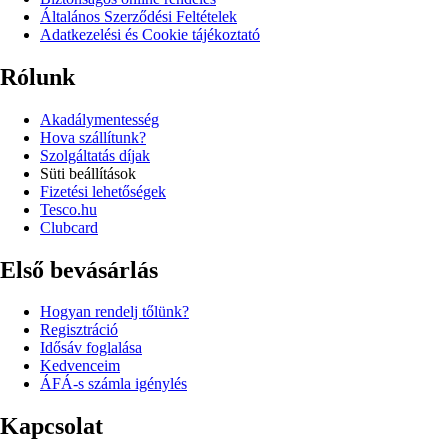
Általános Szerződési Feltételek
Adatkezelési és Cookie tájékoztató
Rólunk
Akadálymentesség
Hova szállítunk?
Szolgáltatás díjak
Süti beállítások
Fizetési lehetőségek
Tesco.hu
Clubcard
Első bevásárlás
Hogyan rendelj tőlünk?
Regisztráció
Idősáv foglalása
Kedvenceim
ÁFÁ-s számla igénylés
Kapcsolat