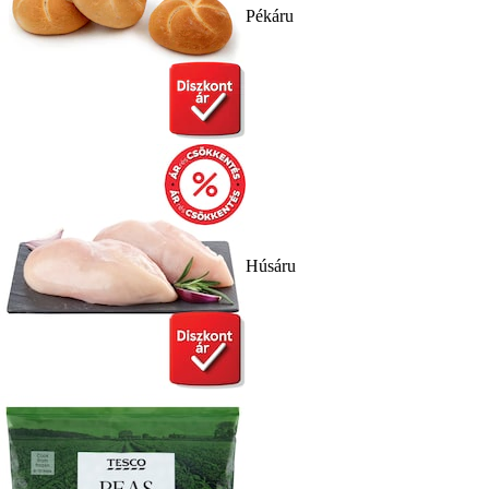
Pékáru
Húsáru