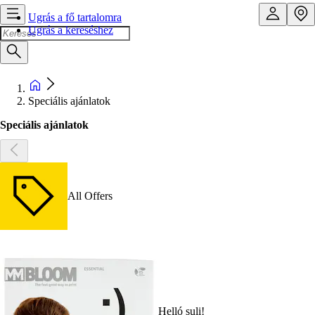
Ugrás a fő tartalomra
Ugrás a kereséshez
Speciális ajánlatok
Speciális ajánlatok
All Offers
Helló suli!