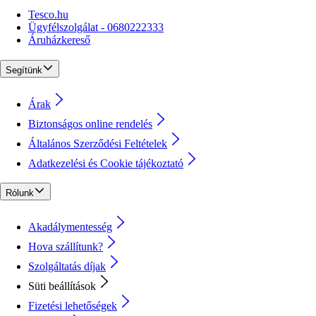
Tesco.hu
Ügyfélszolgálat - 0680222333
Áruházkereső
Segítünk
Árak
Biztonságos online rendelés
Általános Szerződési Feltételek
Adatkezelési és Cookie tájékoztató
Rólunk
Akadálymentesség
Hova szállítunk?
Szolgáltatás díjak
Süti beállítások
Fizetési lehetőségek