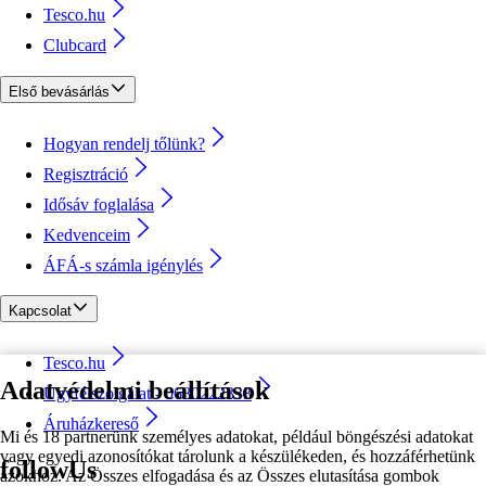
Tesco.hu
Clubcard
Első bevásárlás
Hogyan rendelj tőlünk?
Regisztráció
Idősáv foglalása
Kedvenceim
ÁFÁ-s számla igénylés
Kapcsolat
Tesco.hu
Adatvédelmi beállítások
Ügyfélszolgálat - 0680222333
Áruházkereső
Mi és 18 partnerünk személyes adatokat, például böngészési adatokat
vagy egyedi azonosítókat tárolunk a készülékeden, és hozzáférhetünk
followUs
azokhoz. Az Összes elfogadása és az Összes elutasítása gombok