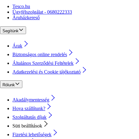
Tesco.hu
Ügyfélszolgálat - 0680222333
Áruházkereső
Segítünk
Árak
Biztonságos online rendelés
Általános Szerződési Feltételek
Adatkezelési és Cookie tájékoztató
Rólunk
Akadálymentesség
Hova szállítunk?
Szolgáltatás díjak
Süti beállítások
Fizetési lehetőségek