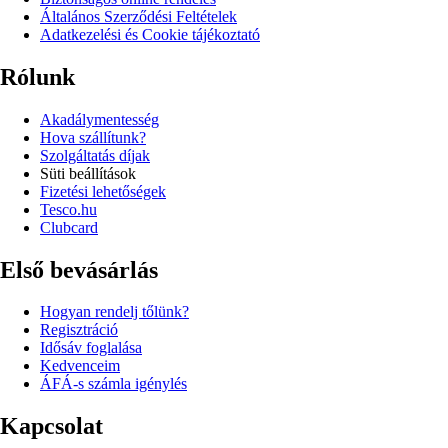
Általános Szerződési Feltételek
Adatkezelési és Cookie tájékoztató
Rólunk
Akadálymentesség
Hova szállítunk?
Szolgáltatás díjak
Süti beállítások
Fizetési lehetőségek
Tesco.hu
Clubcard
Első bevásárlás
Hogyan rendelj tőlünk?
Regisztráció
Idősáv foglalása
Kedvenceim
ÁFÁ-s számla igénylés
Kapcsolat