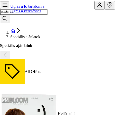
Ugrás a fő tartalomra
Ugrás a kereséshez
Speciális ajánlatok
Speciális ajánlatok
All Offers
Helló suli!