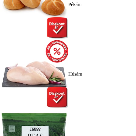
Pékáru
Húsáru