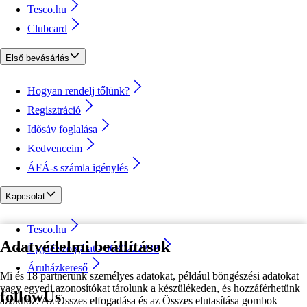
Tesco.hu
Clubcard
Első bevásárlás
Hogyan rendelj tőlünk?
Regisztráció
Idősáv foglalása
Kedvenceim
ÁFÁ-s számla igénylés
Kapcsolat
Tesco.hu
Adatvédelmi beállítások
Ügyfélszolgálat - 0680222333
Áruházkereső
Mi és 18 partnerünk személyes adatokat, például böngészési adatokat
vagy egyedi azonosítókat tárolunk a készülékeden, és hozzáférhetünk
followUs
azokhoz. Az Összes elfogadása és az Összes elutasítása gombok