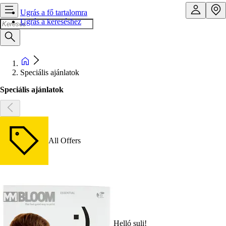
Ugrás a fő tartalomra
Ugrás a kereséshez
Speciális ajánlatok
Speciális ajánlatok
All Offers
Helló suli!