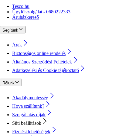
Tesco.hu
Ügyfélszolgálat - 0680222333
Áruházkereső
Segítünk
Árak
Biztonságos online rendelés
Általános Szerződési Feltételek
Adatkezelési és Cookie tájékoztató
Rólunk
Akadálymentesség
Hova szállítunk?
Szolgáltatás díjak
Süti beállítások
Fizetési lehetőségek