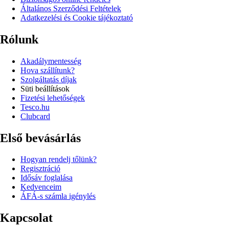
Általános Szerződési Feltételek
Adatkezelési és Cookie tájékoztató
Rólunk
Akadálymentesség
Hova szállítunk?
Szolgáltatás díjak
Süti beállítások
Fizetési lehetőségek
Tesco.hu
Clubcard
Első bevásárlás
Hogyan rendelj tőlünk?
Regisztráció
Idősáv foglalása
Kedvenceim
ÁFÁ-s számla igénylés
Kapcsolat