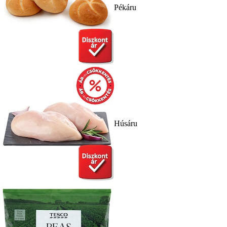
Pékáru
Húsáru