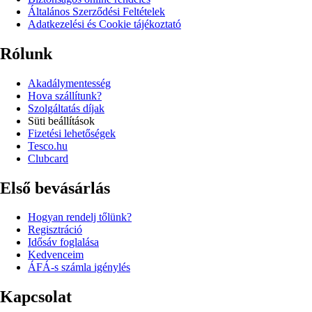
Általános Szerződési Feltételek
Adatkezelési és Cookie tájékoztató
Rólunk
Akadálymentesség
Hova szállítunk?
Szolgáltatás díjak
Süti beállítások
Fizetési lehetőségek
Tesco.hu
Clubcard
Első bevásárlás
Hogyan rendelj tőlünk?
Regisztráció
Idősáv foglalása
Kedvenceim
ÁFÁ-s számla igénylés
Kapcsolat