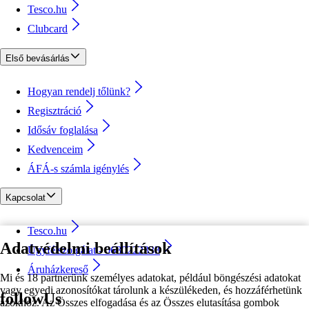
Tesco.hu
Clubcard
Első bevásárlás
Hogyan rendelj tőlünk?
Regisztráció
Idősáv foglalása
Kedvenceim
ÁFÁ-s számla igénylés
Kapcsolat
Tesco.hu
Adatvédelmi beállítások
Ügyfélszolgálat - 0680222333
Áruházkereső
Mi és 18 partnerünk személyes adatokat, például böngészési adatokat
vagy egyedi azonosítókat tárolunk a készülékeden, és hozzáférhetünk
followUs
azokhoz. Az Összes elfogadása és az Összes elutasítása gombok