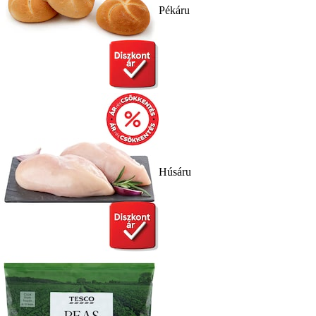
Pékáru
Húsáru