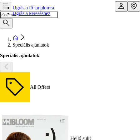
Ugrás a fő tartalomra
Ugrás a kereséshez
Speciális ajánlatok
Speciális ajánlatok
All Offers
Helló suli!