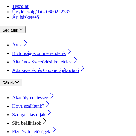
Tesco.hu
Ügyfélszolgálat - 0680222333
Áruházkereső
Segítünk
Árak
Biztonságos online rendelés
Általános Szerződési Feltételek
Adatkezelési és Cookie tájékoztató
Rólunk
Akadálymentesség
Hova szállítunk?
Szolgáltatás díjak
Süti beállítások
Fizetési lehetőségek