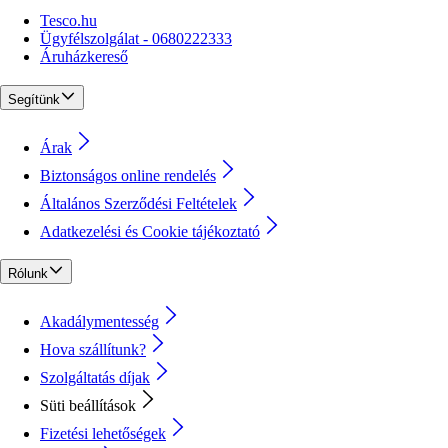
Tesco.hu
Ügyfélszolgálat - 0680222333
Áruházkereső
Segítünk
Árak
Biztonságos online rendelés
Általános Szerződési Feltételek
Adatkezelési és Cookie tájékoztató
Rólunk
Akadálymentesség
Hova szállítunk?
Szolgáltatás díjak
Süti beállítások
Fizetési lehetőségek