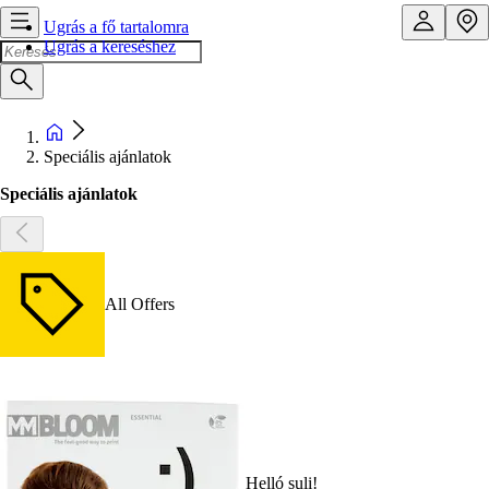
Ugrás a fő tartalomra
Ugrás a kereséshez
Speciális ajánlatok
Speciális ajánlatok
All Offers
Helló suli!