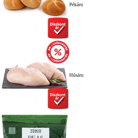
Pékáru
Húsáru