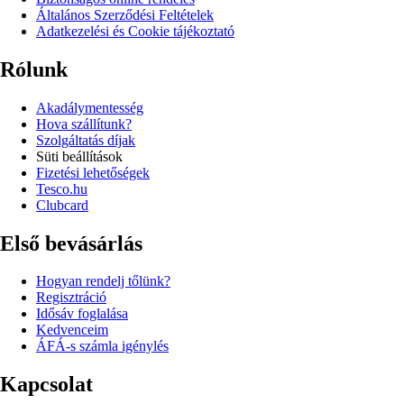
Általános Szerződési Feltételek
Adatkezelési és Cookie tájékoztató
Rólunk
Akadálymentesség
Hova szállítunk?
Szolgáltatás díjak
Süti beállítások
Fizetési lehetőségek
Tesco.hu
Clubcard
Első bevásárlás
Hogyan rendelj tőlünk?
Regisztráció
Idősáv foglalása
Kedvenceim
ÁFÁ-s számla igénylés
Kapcsolat