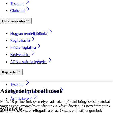
Tesco.hu
Clubcard
Első bevásárlás
Hogyan rendelj tőlünk?
Regisztráció
Idősáv foglalása
Kedvenceim
ÁFÁ-s számla igénylés
Kapcsolat
Tesco.hu
Adatvédelmi beállítások
Ügyfélszolgálat - 0680222333
Áruházkereső
Mi és 18 partnerünk személyes adatokat, például böngészési adatokat
vagy egyedi azonosítókat tárolunk a készülékeden, és hozzáférhetünk
followUs
azokhoz. Az Összes elfogadása és az Összes elutasítása gombok