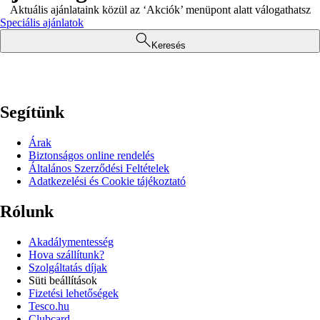
Aktuális ajánlataink közül az ‘Akciók’ menüpont alatt válogathatsz
Speciális ajánlatok
Keresés
Segítünk
Árak
Biztonságos online rendelés
Általános Szerződési Feltételek
Adatkezelési és Cookie tájékoztató
Rólunk
Akadálymentesség
Hova szállítunk?
Szolgáltatás díjak
Süti beállítások
Fizetési lehetőségek
Tesco.hu
Clubcard