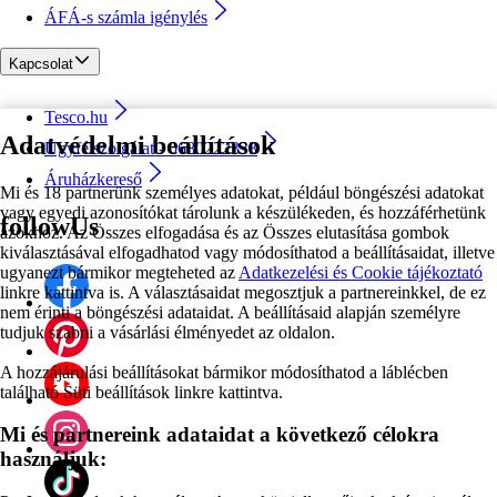
ÁFÁ-s számla igénylés
Kapcsolat
Tesco.hu
Adatvédelmi beállítások
Ügyfélszolgálat - 0680222333
Áruházkereső
Mi és 18 partnerünk személyes adatokat, például böngészési adatokat
vagy egyedi azonosítókat tárolunk a készülékeden, és hozzáférhetünk
followUs
azokhoz. Az Összes elfogadása és az Összes elutasítása gombok
kiválasztásával elfogadhatod vagy módosíthatod a beállításaidat, illetve
ugyanezt bármikor megteheted az
Adatkezelési és Cookie tájékoztató
linkre kattintva is. A választásaidat megosztjuk a partnereinkkel, de ez
nem érinti a böngészési adataidat. A beállításaid alapján személyre
tudjuk szabni a vásárlási élményedet az oldalon.
A hozzájárulási beállításokat bármikor módosíthatod a láblécben
található Süti beállítások linkre kattintva.
Mi és partnereink adataidat a következő célokra
használjuk: