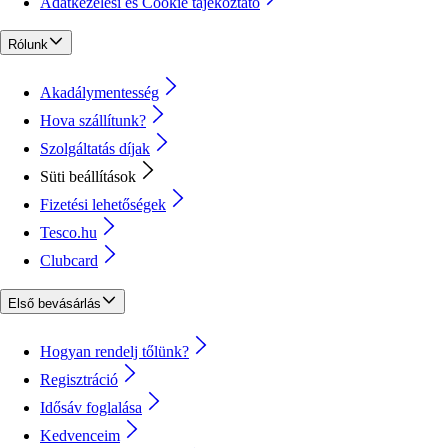
Adatkezelési és Cookie tájékoztató
Rólunk
Akadálymentesség
Hova szállítunk?
Szolgáltatás díjak
Süti beállítások
Fizetési lehetőségek
Tesco.hu
Clubcard
Első bevásárlás
Hogyan rendelj tőlünk?
Regisztráció
Idősáv foglalása
Kedvenceim