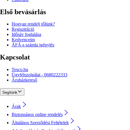
Első bevásárlás
Hogyan rendelj tőlünk?
Regisztráció
Idősáv foglalása
Kedvenceim
ÁFÁ-s számla igénylés
Kapcsolat
Tesco.hu
Ügyfélszolgálat - 0680222333
Áruházkereső
Segítünk
Árak
Biztonságos online rendelés
Általános Szerződési Feltételek