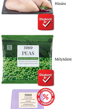
Húsáru
Mélyhűtött