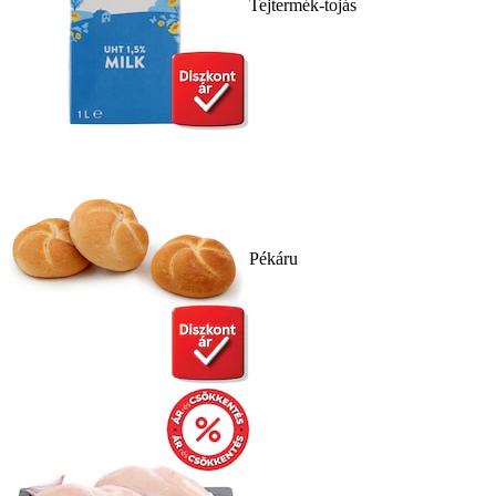
Tejtermék-tojás
Pékáru