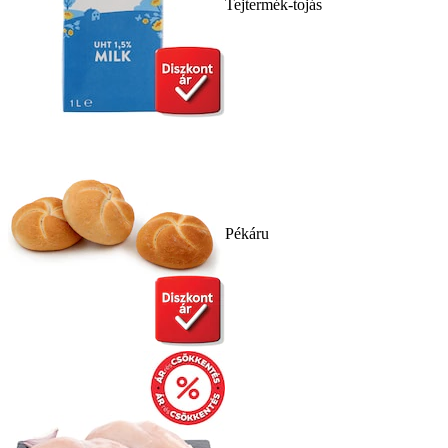
Tejtermék-tojás
Pékáru