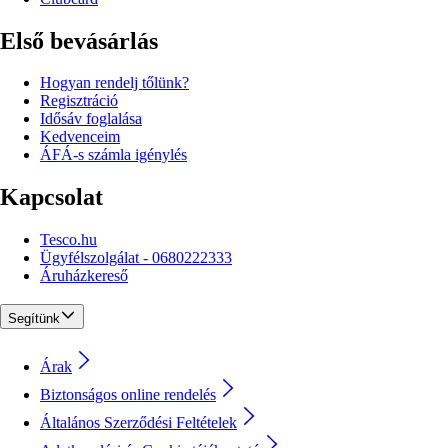
Első bevásárlás
Hogyan rendelj tőlünk?
Regisztráció
Idősáv foglalása
Kedvenceim
ÁFÁ-s számla igénylés
Kapcsolat
Tesco.hu
Ügyfélszolgálat - 0680222333
Áruházkereső
Segítünk
Árak
Biztonságos online rendelés
Általános Szerződési Feltételek