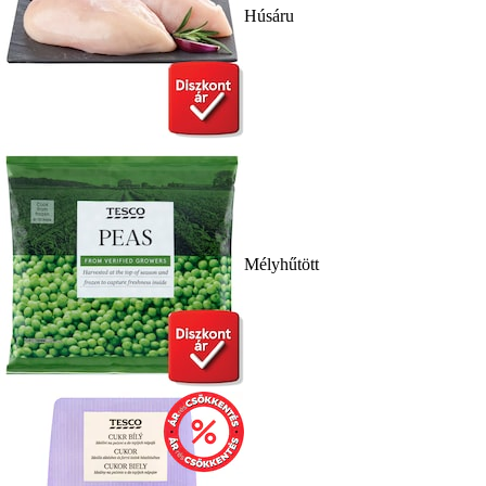
Húsáru
Mélyhűtött