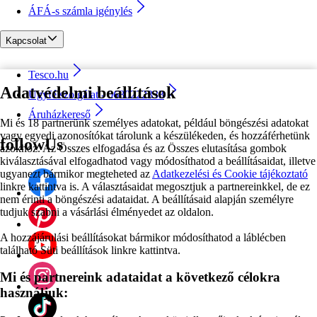
ÁFÁ-s számla igénylés
Kapcsolat
Tesco.hu
Adatvédelmi beállítások
Ügyfélszolgálat - 0680222333
Áruházkereső
Mi és 18 partnerünk személyes adatokat, például böngészési adatokat
vagy egyedi azonosítókat tárolunk a készülékeden, és hozzáférhetünk
followUs
azokhoz. Az Összes elfogadása és az Összes elutasítása gombok
kiválasztásával elfogadhatod vagy módosíthatod a beállításaidat, illetve
ugyanezt bármikor megteheted az
Adatkezelési és Cookie tájékoztató
linkre kattintva is. A választásaidat megosztjuk a partnereinkkel, de ez
nem érinti a böngészési adataidat. A beállításaid alapján személyre
tudjuk szabni a vásárlási élményedet az oldalon.
A hozzájárulási beállításokat bármikor módosíthatod a láblécben
található Süti beállítások linkre kattintva.
Mi és partnereink adataidat a következő célokra
használjuk: