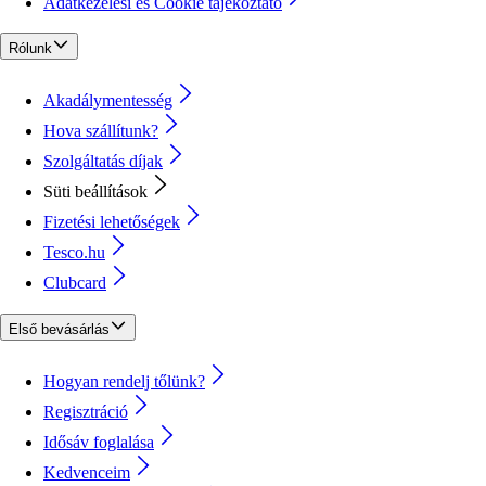
Adatkezelési és Cookie tájékoztató
Rólunk
Akadálymentesség
Hova szállítunk?
Szolgáltatás díjak
Süti beállítások
Fizetési lehetőségek
Tesco.hu
Clubcard
Első bevásárlás
Hogyan rendelj tőlünk?
Regisztráció
Idősáv foglalása
Kedvenceim