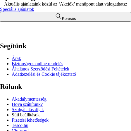
Aktuális ajánlataink közül az ‘Akciók’ menüpont alatt válogathatsz
Speciális ajánlatok
Keresés
Segítünk
Árak
Biztonságos online rendelés
Általános Szerződési Feltételek
Adatkezelési és Cookie tájékoztató
Rólunk
Akadálymentesség
Hova szállítunk?
Szolgáltatás díjak
Süti beállítások
Fizetési lehetőségek
Tesco.hu
Clubcard