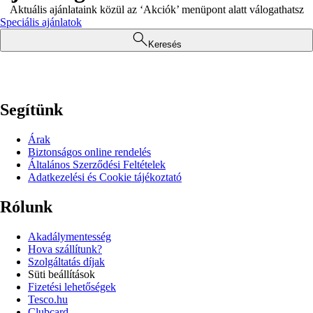
Aktuális ajánlataink közül az ‘Akciók’ menüpont alatt válogathatsz
Speciális ajánlatok
Keresés
Segítünk
Árak
Biztonságos online rendelés
Általános Szerződési Feltételek
Adatkezelési és Cookie tájékoztató
Rólunk
Akadálymentesség
Hova szállítunk?
Szolgáltatás díjak
Süti beállítások
Fizetési lehetőségek
Tesco.hu
Clubcard