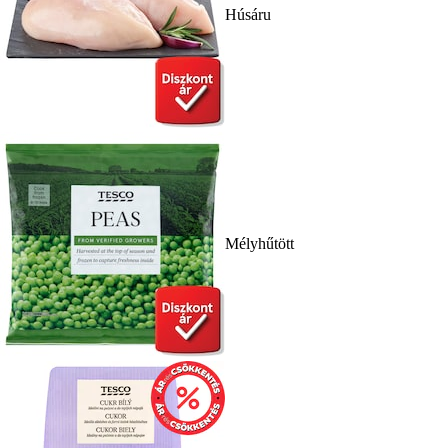
Húsáru
Mélyhűtött