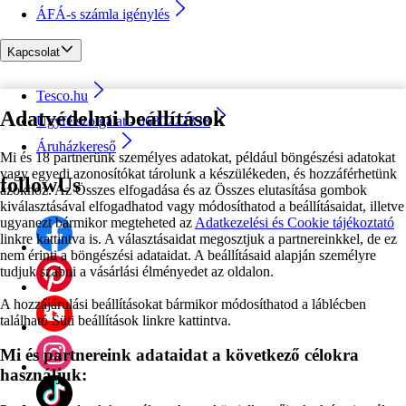
ÁFÁ-s számla igénylés
Kapcsolat
Tesco.hu
Adatvédelmi beállítások
Ügyfélszolgálat - 0680222333
Áruházkereső
Mi és 18 partnerünk személyes adatokat, például böngészési adatokat
vagy egyedi azonosítókat tárolunk a készülékeden, és hozzáférhetünk
followUs
azokhoz. Az Összes elfogadása és az Összes elutasítása gombok
kiválasztásával elfogadhatod vagy módosíthatod a beállításaidat, illetve
ugyanezt bármikor megteheted az
Adatkezelési és Cookie tájékoztató
linkre kattintva is. A választásaidat megosztjuk a partnereinkkel, de ez
nem érinti a böngészési adataidat. A beállításaid alapján személyre
tudjuk szabni a vásárlási élményedet az oldalon.
A hozzájárulási beállításokat bármikor módosíthatod a láblécben
található Süti beállítások linkre kattintva.
Mi és partnereink adataidat a következő célokra
használjuk: