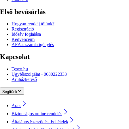
Első bevásárlás
Hogyan rendelj tőlünk?
Regisztráció
Idősáv foglalása
Kedvenceim
ÁFÁ-s számla igénylés
Kapcsolat
Tesco.hu
Ügyfélszolgálat - 0680222333
Áruházkereső
Segítünk
Árak
Biztonságos online rendelés
Általános Szerződési Feltételek