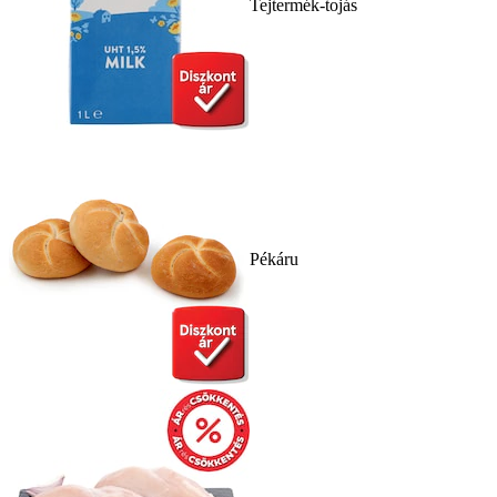
Tejtermék-tojás
Pékáru