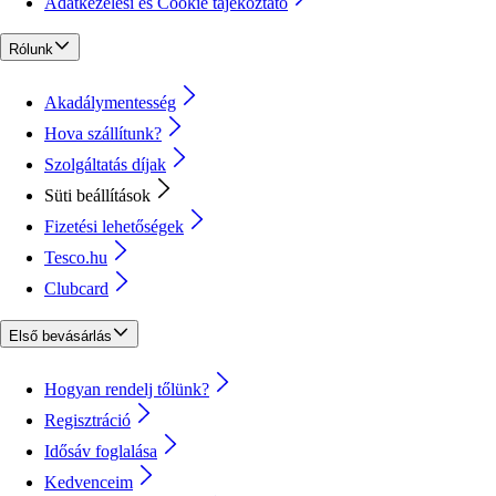
Adatkezelési és Cookie tájékoztató
Rólunk
Akadálymentesség
Hova szállítunk?
Szolgáltatás díjak
Süti beállítások
Fizetési lehetőségek
Tesco.hu
Clubcard
Első bevásárlás
Hogyan rendelj tőlünk?
Regisztráció
Idősáv foglalása
Kedvenceim