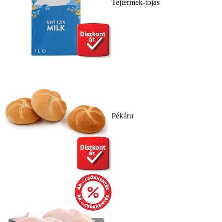
Tejtermék-tojás
Pékáru