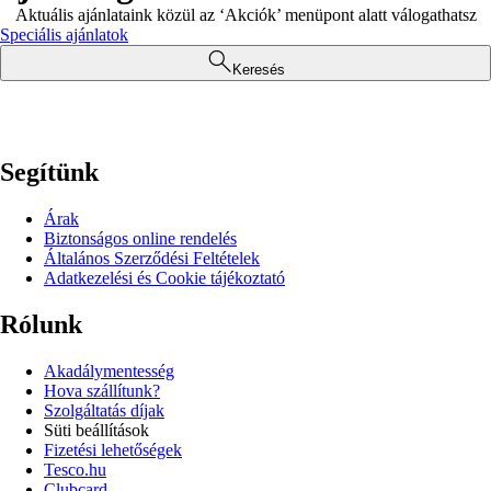
Aktuális ajánlataink közül az ‘Akciók’ menüpont alatt válogathatsz
Speciális ajánlatok
Keresés
Segítünk
Árak
Biztonságos online rendelés
Általános Szerződési Feltételek
Adatkezelési és Cookie tájékoztató
Rólunk
Akadálymentesség
Hova szállítunk?
Szolgáltatás díjak
Süti beállítások
Fizetési lehetőségek
Tesco.hu
Clubcard