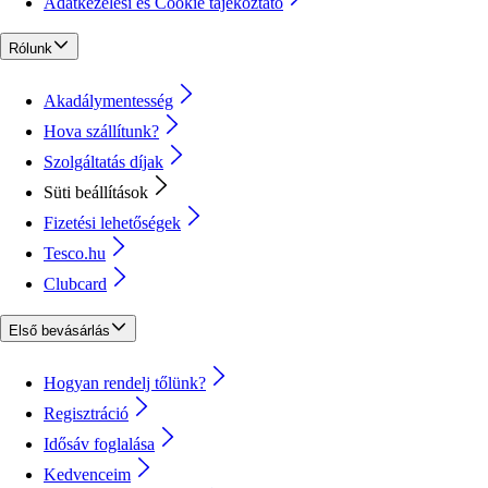
Adatkezelési és Cookie tájékoztató
Rólunk
Akadálymentesség
Hova szállítunk?
Szolgáltatás díjak
Süti beállítások
Fizetési lehetőségek
Tesco.hu
Clubcard
Első bevásárlás
Hogyan rendelj tőlünk?
Regisztráció
Idősáv foglalása
Kedvenceim