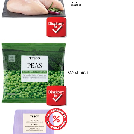
Húsáru
Mélyhűtött