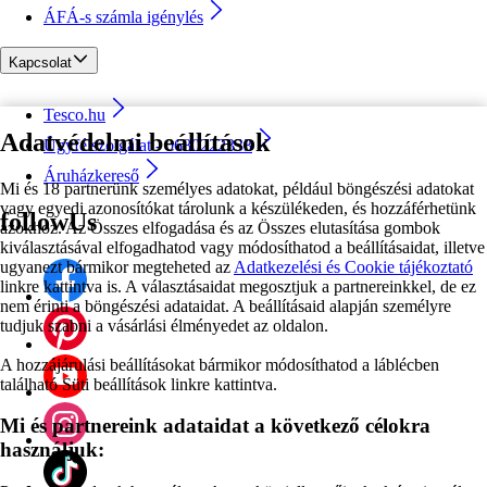
ÁFÁ-s számla igénylés
Kapcsolat
Tesco.hu
Adatvédelmi beállítások
Ügyfélszolgálat - 0680222333
Áruházkereső
Mi és 18 partnerünk személyes adatokat, például böngészési adatokat
vagy egyedi azonosítókat tárolunk a készülékeden, és hozzáférhetünk
followUs
azokhoz. Az Összes elfogadása és az Összes elutasítása gombok
kiválasztásával elfogadhatod vagy módosíthatod a beállításaidat, illetve
ugyanezt bármikor megteheted az
Adatkezelési és Cookie tájékoztató
linkre kattintva is. A választásaidat megosztjuk a partnereinkkel, de ez
nem érinti a böngészési adataidat. A beállításaid alapján személyre
tudjuk szabni a vásárlási élményedet az oldalon.
A hozzájárulási beállításokat bármikor módosíthatod a láblécben
található Süti beállítások linkre kattintva.
Mi és partnereink adataidat a következő célokra
használjuk: