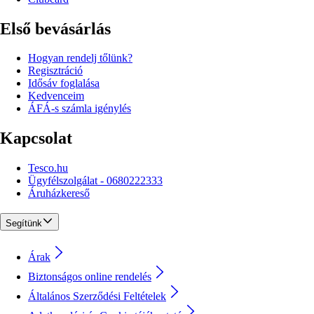
Első bevásárlás
Hogyan rendelj tőlünk?
Regisztráció
Idősáv foglalása
Kedvenceim
ÁFÁ-s számla igénylés
Kapcsolat
Tesco.hu
Ügyfélszolgálat - 0680222333
Áruházkereső
Segítünk
Árak
Biztonságos online rendelés
Általános Szerződési Feltételek