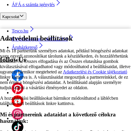
ÁFÁ-s számla igénylés
Kapcsolat
Tesco.hu
Adatvédelmi beállítások
Ügyfélszolgálat - 0680222333
Áruházkereső
Mi és 18 partnerünk személyes adatokat, például böngészési adatokat
vagy egyedi azonosítókat tárolunk a készülékeden, és hozzáférhetünk
followUs
azokhoz. Az Összes elfogadása és az Összes elutasítása gombok
kiválasztásával elfogadhatod vagy módosíthatod a beállításaidat, illetve
ugyanezt bármikor megteheted az
Adatkezelési és Cookie tájékoztató
linkre kattintva is. A választásaidat megosztjuk a partnereinkkel, de ez
nem érinti a böngészési adataidat. A beállításaid alapján személyre
tudjuk szabni a vásárlási élményedet az oldalon.
A hozzájárulási beállításokat bármikor módosíthatod a láblécben
található Süti beállítások linkre kattintva.
Mi és partnereink adataidat a következő célokra
használjuk: