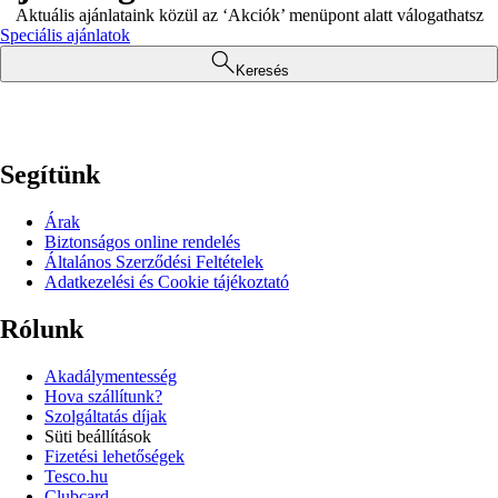
Aktuális ajánlataink közül az ‘Akciók’ menüpont alatt válogathatsz
Speciális ajánlatok
Keresés
Segítünk
Árak
Biztonságos online rendelés
Általános Szerződési Feltételek
Adatkezelési és Cookie tájékoztató
Rólunk
Akadálymentesség
Hova szállítunk?
Szolgáltatás díjak
Süti beállítások
Fizetési lehetőségek
Tesco.hu
Clubcard