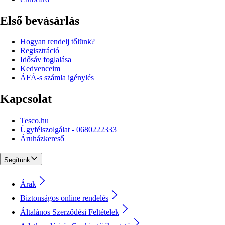
Első bevásárlás
Hogyan rendelj tőlünk?
Regisztráció
Idősáv foglalása
Kedvenceim
ÁFÁ-s számla igénylés
Kapcsolat
Tesco.hu
Ügyfélszolgálat - 0680222333
Áruházkereső
Segítünk
Árak
Biztonságos online rendelés
Általános Szerződési Feltételek