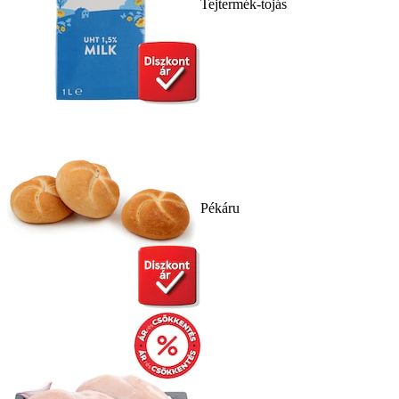
Tejtermék-tojás
Pékáru