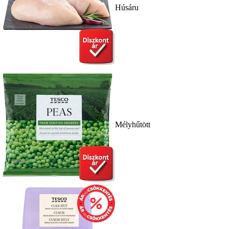
Húsáru
Mélyhűtött