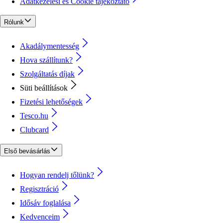
Adatkezelési és Cookie tájékoztató
Rólunk
Akadálymentesség
Hova szállítunk?
Szolgáltatás díjak
Süti beállítások
Fizetési lehetőségek
Tesco.hu
Clubcard
Első bevásárlás
Hogyan rendelj tőlünk?
Regisztráció
Idősáv foglalása
Kedvenceim