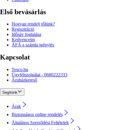
Első bevásárlás
Hogyan rendelj tőlünk?
Regisztráció
Idősáv foglalása
Kedvenceim
ÁFÁ-s számla igénylés
Kapcsolat
Tesco.hu
Ügyfélszolgálat - 0680222333
Áruházkereső
Segítünk
Árak
Biztonságos online rendelés
Általános Szerződési Feltételek