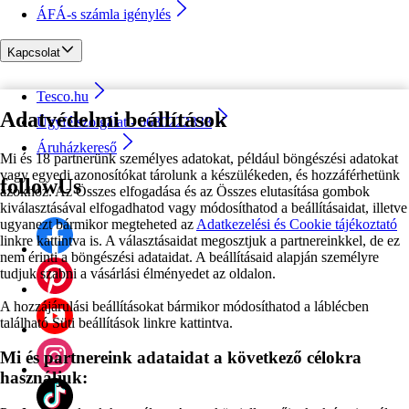
ÁFÁ-s számla igénylés
Kapcsolat
Tesco.hu
Adatvédelmi beállítások
Ügyfélszolgálat - 0680222333
Áruházkereső
Mi és 18 partnerünk személyes adatokat, például böngészési adatokat
vagy egyedi azonosítókat tárolunk a készülékeden, és hozzáférhetünk
followUs
azokhoz. Az Összes elfogadása és az Összes elutasítása gombok
kiválasztásával elfogadhatod vagy módosíthatod a beállításaidat, illetve
ugyanezt bármikor megteheted az
Adatkezelési és Cookie tájékoztató
linkre kattintva is. A választásaidat megosztjuk a partnereinkkel, de ez
nem érinti a böngészési adataidat. A beállításaid alapján személyre
tudjuk szabni a vásárlási élményedet az oldalon.
A hozzájárulási beállításokat bármikor módosíthatod a láblécben
található Süti beállítások linkre kattintva.
Mi és partnereink adataidat a következő célokra
használjuk: