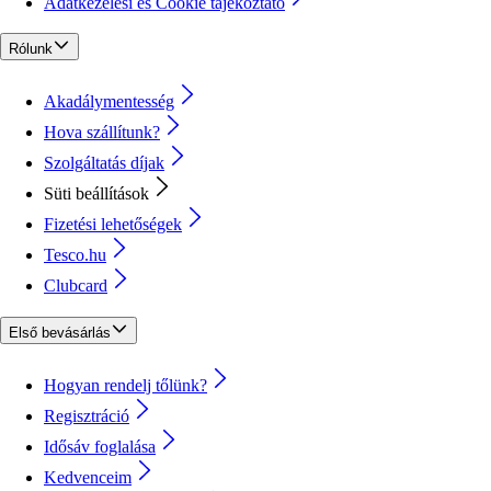
Adatkezelési és Cookie tájékoztató
Rólunk
Akadálymentesség
Hova szállítunk?
Szolgáltatás díjak
Süti beállítások
Fizetési lehetőségek
Tesco.hu
Clubcard
Első bevásárlás
Hogyan rendelj tőlünk?
Regisztráció
Idősáv foglalása
Kedvenceim