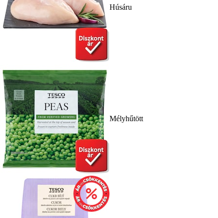
Húsáru
Mélyhűtött