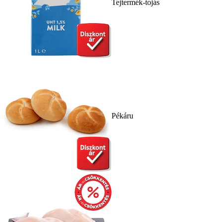
Tejtermék-tojás
Pékáru