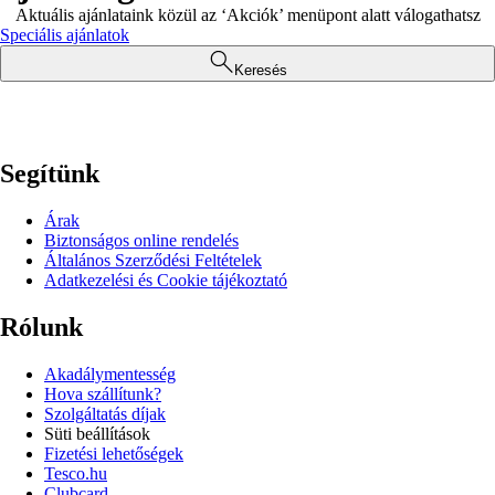
Aktuális ajánlataink közül az ‘Akciók’ menüpont alatt válogathatsz
Speciális ajánlatok
Keresés
Segítünk
Árak
Biztonságos online rendelés
Általános Szerződési Feltételek
Adatkezelési és Cookie tájékoztató
Rólunk
Akadálymentesség
Hova szállítunk?
Szolgáltatás díjak
Süti beállítások
Fizetési lehetőségek
Tesco.hu
Clubcard