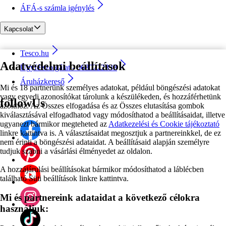
ÁFÁ-s számla igénylés
Kapcsolat
Tesco.hu
Adatvédelmi beállítások
Ügyfélszolgálat - 0680222333
Áruházkereső
Mi és 18 partnerünk személyes adatokat, például böngészési adatokat
vagy egyedi azonosítókat tárolunk a készülékeden, és hozzáférhetünk
followUs
azokhoz. Az Összes elfogadása és az Összes elutasítása gombok
kiválasztásával elfogadhatod vagy módosíthatod a beállításaidat, illetve
ugyanezt bármikor megteheted az
Adatkezelési és Cookie tájékoztató
linkre kattintva is. A választásaidat megosztjuk a partnereinkkel, de ez
nem érinti a böngészési adataidat. A beállításaid alapján személyre
tudjuk szabni a vásárlási élményedet az oldalon.
A hozzájárulási beállításokat bármikor módosíthatod a láblécben
található Süti beállítások linkre kattintva.
Mi és partnereink adataidat a következő célokra
használjuk: