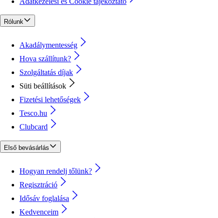
Adatkezelési és Cookie tájékoztató
Rólunk
Akadálymentesség
Hova szállítunk?
Szolgáltatás díjak
Süti beállítások
Fizetési lehetőségek
Tesco.hu
Clubcard
Első bevásárlás
Hogyan rendelj tőlünk?
Regisztráció
Idősáv foglalása
Kedvenceim