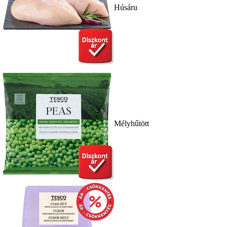
Húsáru
Mélyhűtött