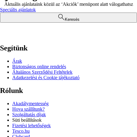
Aktuális ajánlataink közül az ‘Akciók’ menüpont alatt válogathatsz
Speciális ajánlatok
Keresés
Segítünk
Árak
Biztonságos online rendelés
Általános Szerződési Feltételek
Adatkezelési és Cookie tájékoztató
Rólunk
Akadálymentesség
Hova szállítunk?
Szolgáltatás díjak
Süti beállítások
Fizetési lehetőségek
Tesco.hu
Clubcard