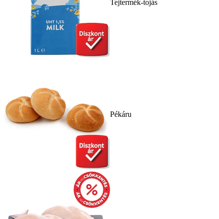
Tejtermék-tojás
Pékáru