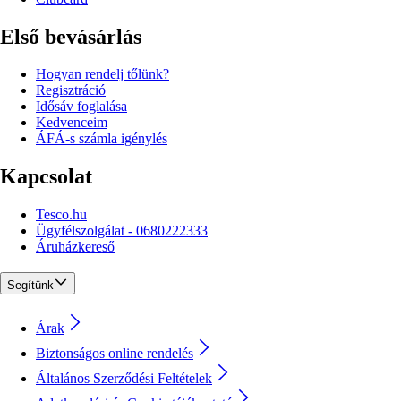
Első bevásárlás
Hogyan rendelj tőlünk?
Regisztráció
Idősáv foglalása
Kedvenceim
ÁFÁ-s számla igénylés
Kapcsolat
Tesco.hu
Ügyfélszolgálat - 0680222333
Áruházkereső
Segítünk
Árak
Biztonságos online rendelés
Általános Szerződési Feltételek