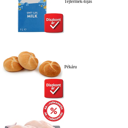
Tejtermék-tojás
Pékáru