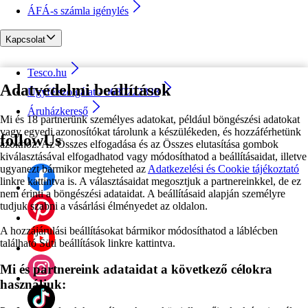
ÁFÁ-s számla igénylés
Kapcsolat
Tesco.hu
Adatvédelmi beállítások
Ügyfélszolgálat - 0680222333
Áruházkereső
Mi és 18 partnerünk személyes adatokat, például böngészési adatokat
vagy egyedi azonosítókat tárolunk a készülékeden, és hozzáférhetünk
followUs
azokhoz. Az Összes elfogadása és az Összes elutasítása gombok
kiválasztásával elfogadhatod vagy módosíthatod a beállításaidat, illetve
ugyanezt bármikor megteheted az
Adatkezelési és Cookie tájékoztató
linkre kattintva is. A választásaidat megosztjuk a partnereinkkel, de ez
nem érinti a böngészési adataidat. A beállításaid alapján személyre
tudjuk szabni a vásárlási élményedet az oldalon.
A hozzájárulási beállításokat bármikor módosíthatod a láblécben
található Süti beállítások linkre kattintva.
Mi és partnereink adataidat a következő célokra
használjuk: