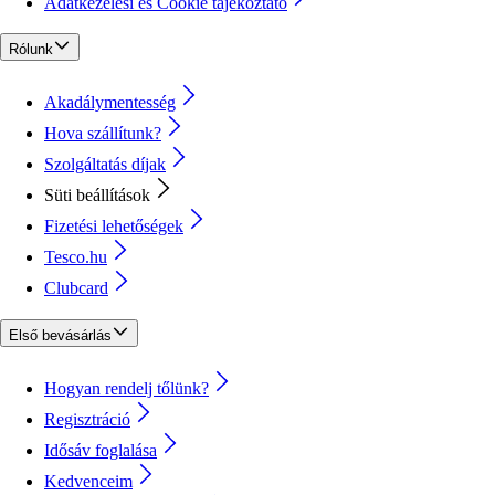
Adatkezelési és Cookie tájékoztató
Rólunk
Akadálymentesség
Hova szállítunk?
Szolgáltatás díjak
Süti beállítások
Fizetési lehetőségek
Tesco.hu
Clubcard
Első bevásárlás
Hogyan rendelj tőlünk?
Regisztráció
Idősáv foglalása
Kedvenceim