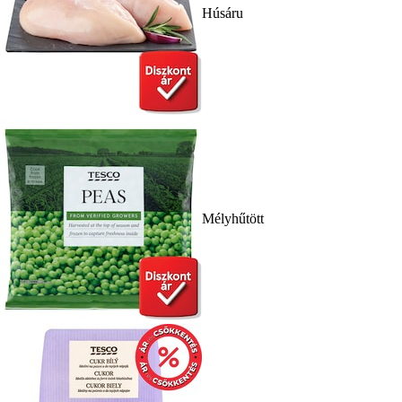
Húsáru
Mélyhűtött