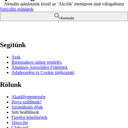
Aktuális ajánlataink közül az ‘Akciók’ menüpont alatt válogathatsz
Speciális ajánlatok
Keresés
Segítünk
Árak
Biztonságos online rendelés
Általános Szerződési Feltételek
Adatkezelési és Cookie tájékoztató
Rólunk
Akadálymentesség
Hova szállítunk?
Szolgáltatás díjak
Süti beállítások
Fizetési lehetőségek
Tesco.hu
Clubcard