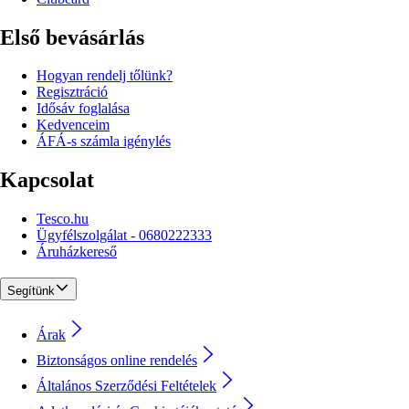
Első bevásárlás
Hogyan rendelj tőlünk?
Regisztráció
Idősáv foglalása
Kedvenceim
ÁFÁ-s számla igénylés
Kapcsolat
Tesco.hu
Ügyfélszolgálat - 0680222333
Áruházkereső
Segítünk
Árak
Biztonságos online rendelés
Általános Szerződési Feltételek