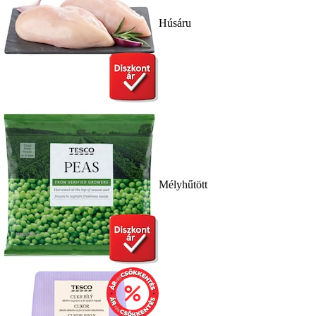
Húsáru
Mélyhűtött