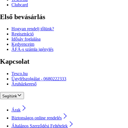
Clubcard
Első bevásárlás
Hogyan rendelj tőlünk?
Regisztráció
Idősáv foglalása
Kedvenceim
ÁFÁ-s számla igénylés
Kapcsolat
Tesco.hu
Ügyfélszolgálat - 0680222333
Áruházkereső
Segítünk
Árak
Biztonságos online rendelés
Általános Szerződési Feltételek