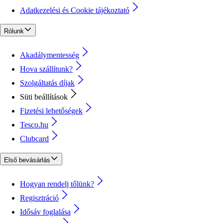
Adatkezelési és Cookie tájékoztató
Rólunk
Akadálymentesség
Hova szállítunk?
Szolgáltatás díjak
Süti beállítások
Fizetési lehetőségek
Tesco.hu
Clubcard
Első bevásárlás
Hogyan rendelj tőlünk?
Regisztráció
Idősáv foglalása