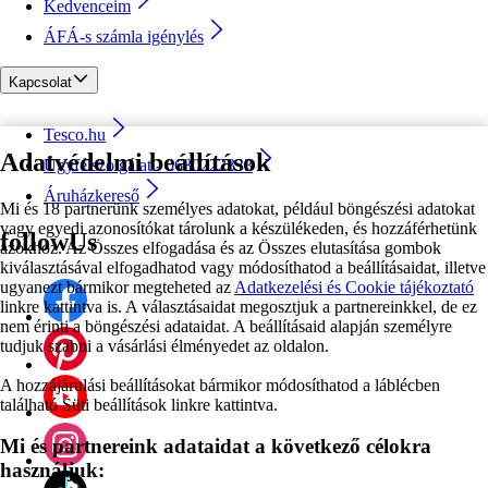
Kedvenceim
ÁFÁ-s számla igénylés
Kapcsolat
Tesco.hu
Adatvédelmi beállítások
Ügyfélszolgálat - 0680222333
Áruházkereső
Mi és 18 partnerünk személyes adatokat, például böngészési adatokat
vagy egyedi azonosítókat tárolunk a készülékeden, és hozzáférhetünk
followUs
azokhoz. Az Összes elfogadása és az Összes elutasítása gombok
kiválasztásával elfogadhatod vagy módosíthatod a beállításaidat, illetve
ugyanezt bármikor megteheted az
Adatkezelési és Cookie tájékoztató
linkre kattintva is. A választásaidat megosztjuk a partnereinkkel, de ez
nem érinti a böngészési adataidat. A beállításaid alapján személyre
tudjuk szabni a vásárlási élményedet az oldalon.
A hozzájárulási beállításokat bármikor módosíthatod a láblécben
található Süti beállítások linkre kattintva.
Mi és partnereink adataidat a következő célokra
használjuk: