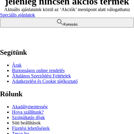
jelenleg nincsen akciós termék
Aktuális ajánlataink közül az ‘Akciók’ menüpont alatt válogathatsz
Speciális ajánlatok
Keresés
Segítünk
Árak
Biztonságos online rendelés
Általános Szerződési Feltételek
Adatkezelési és Cookie tájékoztató
Rólunk
Akadálymentesség
Hova szállítunk?
Szolgáltatás díjak
Süti beállítások
Fizetési lehetőségek
Tesco.hu