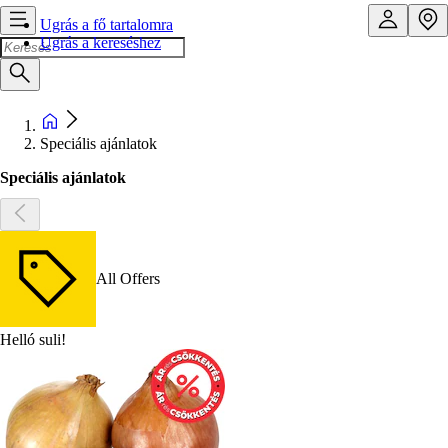
Ugrás a fő tartalomra
Ugrás a kereséshez
Speciális ajánlatok
Speciális ajánlatok
All Offers
Helló suli!