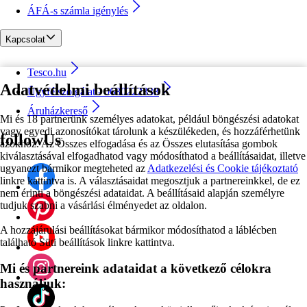
ÁFÁ-s számla igénylés
Kapcsolat
Tesco.hu
Adatvédelmi beállítások
Ügyfélszolgálat - 0680222333
Áruházkereső
Mi és 18 partnerünk személyes adatokat, például böngészési adatokat
vagy egyedi azonosítókat tárolunk a készülékeden, és hozzáférhetünk
followUs
azokhoz. Az Összes elfogadása és az Összes elutasítása gombok
kiválasztásával elfogadhatod vagy módosíthatod a beállításaidat, illetve
ugyanezt bármikor megteheted az
Adatkezelési és Cookie tájékoztató
linkre kattintva is. A választásaidat megosztjuk a partnereinkkel, de ez
nem érinti a böngészési adataidat. A beállításaid alapján személyre
tudjuk szabni a vásárlási élményedet az oldalon.
A hozzájárulási beállításokat bármikor módosíthatod a láblécben
található Süti beállítások linkre kattintva.
Mi és partnereink adataidat a következő célokra
használjuk: