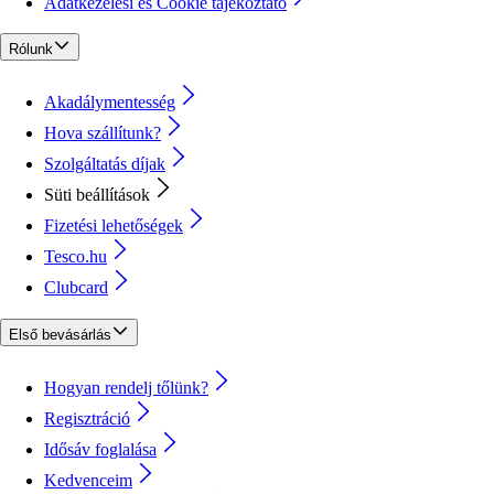
Adatkezelési és Cookie tájékoztató
Rólunk
Akadálymentesség
Hova szállítunk?
Szolgáltatás díjak
Süti beállítások
Fizetési lehetőségek
Tesco.hu
Clubcard
Első bevásárlás
Hogyan rendelj tőlünk?
Regisztráció
Idősáv foglalása
Kedvenceim