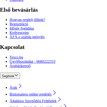
Első bevásárlás
Hogyan rendelj tőlünk?
Regisztráció
Idősáv foglalása
Kedvenceim
ÁFÁ-s számla igénylés
Kapcsolat
Tesco.hu
Ügyfélszolgálat - 0680222333
Áruházkereső
Segítünk
Árak
Biztonságos online rendelés
Általános Szerződési Feltételek