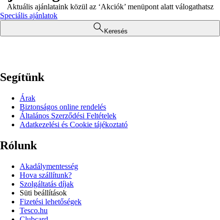
Aktuális ajánlataink közül az ‘Akciók’ menüpont alatt válogathatsz
Speciális ajánlatok
Keresés
Segítünk
Árak
Biztonságos online rendelés
Általános Szerződési Feltételek
Adatkezelési és Cookie tájékoztató
Rólunk
Akadálymentesség
Hova szállítunk?
Szolgáltatás díjak
Süti beállítások
Fizetési lehetőségek
Tesco.hu
Clubcard