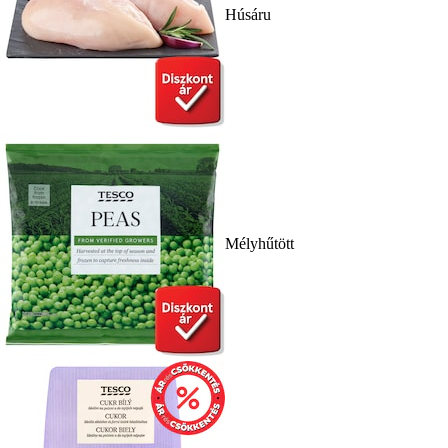
Húsáru
Mélyhűtött