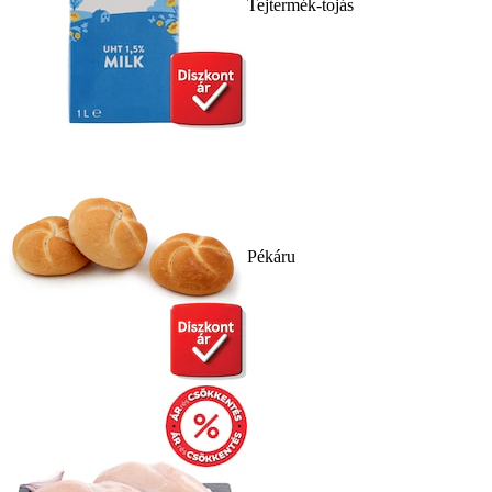
Tejtermék-tojás
Pékáru