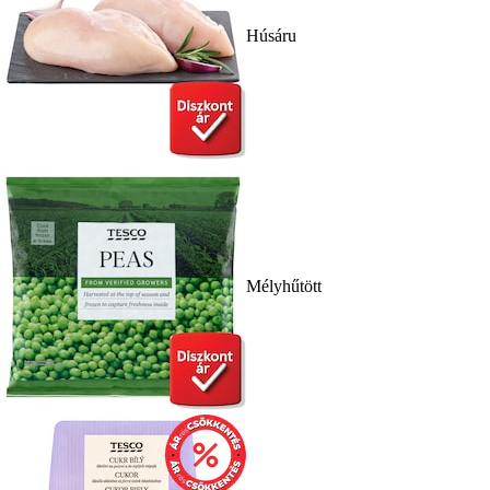
Húsáru
Mélyhűtött