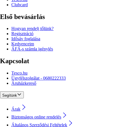
Clubcard
Első bevásárlás
Hogyan rendelj tőlünk?
Regisztráció
Idősáv foglalása
Kedvenceim
ÁFÁ-s számla igénylés
Kapcsolat
Tesco.hu
Ügyfélszolgálat - 0680222333
Áruházkereső
Segítünk
Árak
Biztonságos online rendelés
Általános Szerződési Feltételek