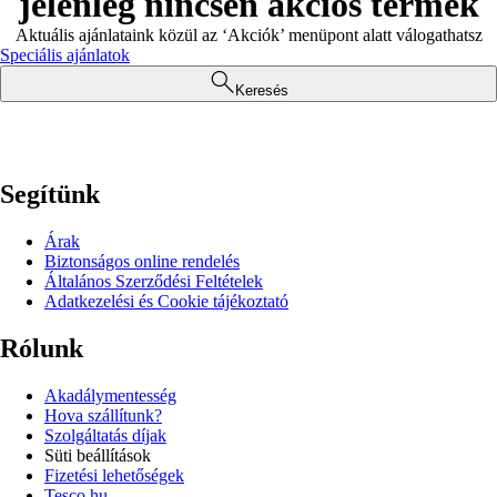
jelenleg nincsen akciós termék
Aktuális ajánlataink közül az ‘Akciók’ menüpont alatt válogathatsz
Speciális ajánlatok
Keresés
Segítünk
Árak
Biztonságos online rendelés
Általános Szerződési Feltételek
Adatkezelési és Cookie tájékoztató
Rólunk
Akadálymentesség
Hova szállítunk?
Szolgáltatás díjak
Süti beállítások
Fizetési lehetőségek
Tesco.hu