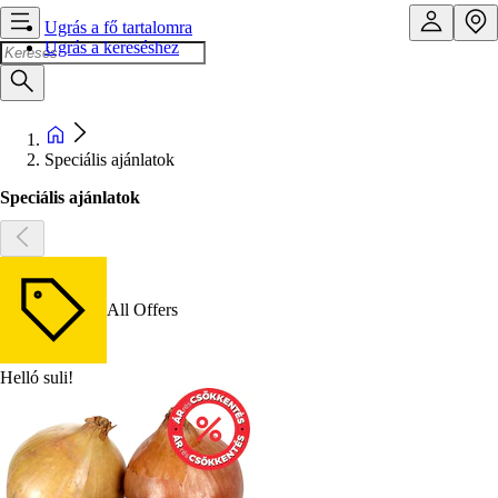
Ugrás a fő tartalomra
Ugrás a kereséshez
Speciális ajánlatok
Speciális ajánlatok
All Offers
Helló suli!