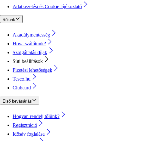
Adatkezelési és Cookie tájékoztató
Rólunk
Akadálymentesség
Hova szállítunk?
Szolgáltatás díjak
Süti beállítások
Fizetési lehetőségek
Tesco.hu
Clubcard
Első bevásárlás
Hogyan rendelj tőlünk?
Regisztráció
Idősáv foglalása