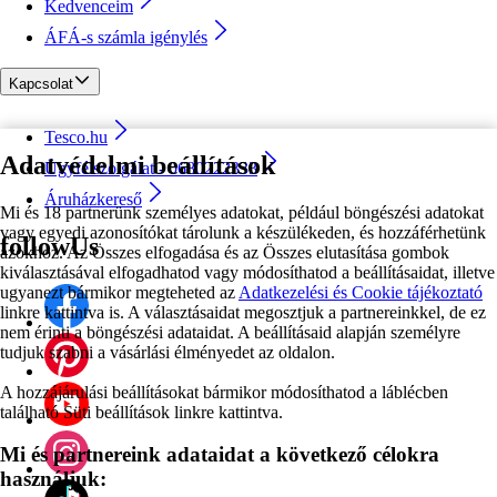
Kedvenceim
ÁFÁ-s számla igénylés
Kapcsolat
Tesco.hu
Adatvédelmi beállítások
Ügyfélszolgálat - 0680222333
Áruházkereső
Mi és 18 partnerünk személyes adatokat, például böngészési adatokat
vagy egyedi azonosítókat tárolunk a készülékeden, és hozzáférhetünk
followUs
azokhoz. Az Összes elfogadása és az Összes elutasítása gombok
kiválasztásával elfogadhatod vagy módosíthatod a beállításaidat, illetve
ugyanezt bármikor megteheted az
Adatkezelési és Cookie tájékoztató
linkre kattintva is. A választásaidat megosztjuk a partnereinkkel, de ez
nem érinti a böngészési adataidat. A beállításaid alapján személyre
tudjuk szabni a vásárlási élményedet az oldalon.
A hozzájárulási beállításokat bármikor módosíthatod a láblécben
található Süti beállítások linkre kattintva.
Mi és partnereink adataidat a következő célokra
használjuk: