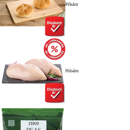
Pékáru
Húsáru