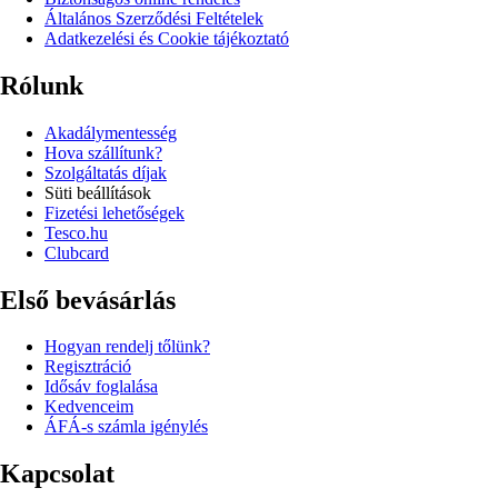
Általános Szerződési Feltételek
Adatkezelési és Cookie tájékoztató
Rólunk
Akadálymentesség
Hova szállítunk?
Szolgáltatás díjak
Süti beállítások
Fizetési lehetőségek
Tesco.hu
Clubcard
Első bevásárlás
Hogyan rendelj tőlünk?
Regisztráció
Idősáv foglalása
Kedvenceim
ÁFÁ-s számla igénylés
Kapcsolat