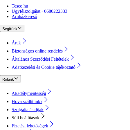
Tesco.hu
Ügyfélszolgálat - 0680222333
Áruházkereső
Segítünk
Árak
Biztonságos online rendelés
Általános Szerződési Feltételek
Adatkezelési és Cookie tájékoztató
Rólunk
Akadálymentesség
Hova szállítunk?
Szolgáltatás díjak
Süti beállítások
Fizetési lehetőségek