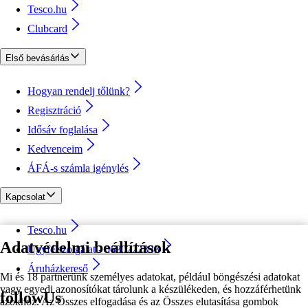
Tesco.hu
Clubcard
Első bevásárlás
Hogyan rendelj tőlünk?
Regisztráció
Idősáv foglalása
Kedvenceim
ÁFÁ-s számla igénylés
Kapcsolat
Tesco.hu
Adatvédelmi beállítások
Ügyfélszolgálat - 0680222333
Áruházkereső
Mi és 18 partnerünk személyes adatokat, például böngészési adatokat
vagy egyedi azonosítókat tárolunk a készülékeden, és hozzáférhetünk
followUs
azokhoz. Az Összes elfogadása és az Összes elutasítása gombok