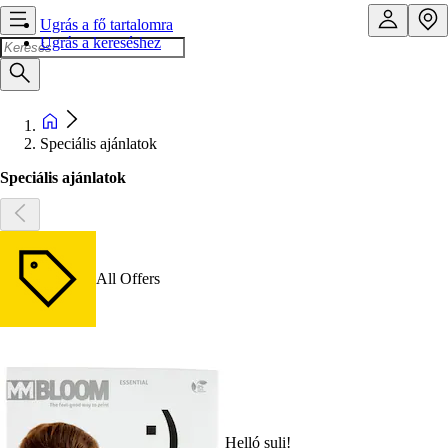
Ugrás a fő tartalomra
Ugrás a kereséshez
Speciális ajánlatok
Speciális ajánlatok
All Offers
Helló suli!