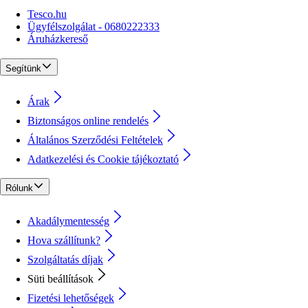
Tesco.hu
Ügyfélszolgálat - 0680222333
Áruházkereső
Segítünk
Árak
Biztonságos online rendelés
Általános Szerződési Feltételek
Adatkezelési és Cookie tájékoztató
Rólunk
Akadálymentesség
Hova szállítunk?
Szolgáltatás díjak
Süti beállítások
Fizetési lehetőségek