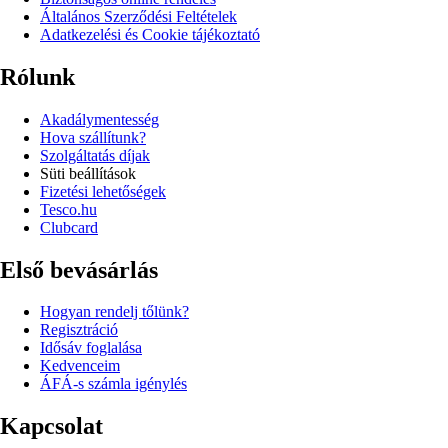
Általános Szerződési Feltételek
Adatkezelési és Cookie tájékoztató
Rólunk
Akadálymentesség
Hova szállítunk?
Szolgáltatás díjak
Süti beállítások
Fizetési lehetőségek
Tesco.hu
Clubcard
Első bevásárlás
Hogyan rendelj tőlünk?
Regisztráció
Idősáv foglalása
Kedvenceim
ÁFÁ-s számla igénylés
Kapcsolat