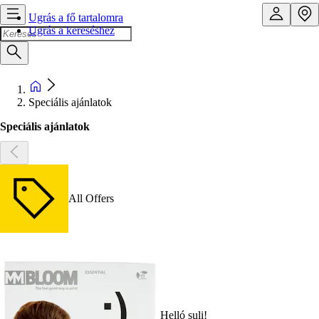
Ugrás a fő tartalomra
Ugrás a kereséshez
Speciális ajánlatok
Speciális ajánlatok
All Offers
Helló suli!