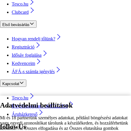
Tesco.hu
Clubcard
Első bevásárlás
Hogyan rendelj tőlünk?
Regisztráció
Idősáv foglalása
Kedvenceim
ÁFÁ-s számla igénylés
Kapcsolat
Tesco.hu
Adatvédelmi beállítások
Ügyfélszolgálat - 0680222333
Áruházkereső
Mi és 18 partnerünk személyes adatokat, például böngészési adatokat
vagy egyedi azonosítókat tárolunk a készülékeden, és hozzáférhetünk
followUs
azokhoz. Az Összes elfogadása és az Összes elutasítása gombok