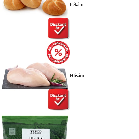
Pékáru
Húsáru