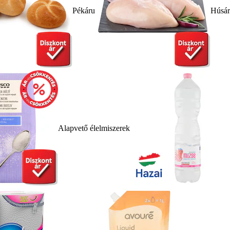
Pékáru
Húsá
Alapvető élelmiszerek