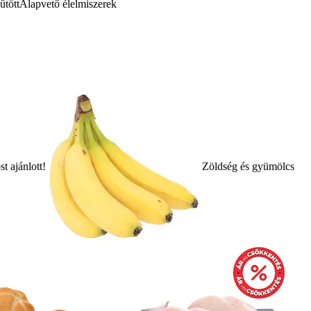
űtött
Alapvető élelmiszerek
t ajánlott!
Zöldség és gyümölcs