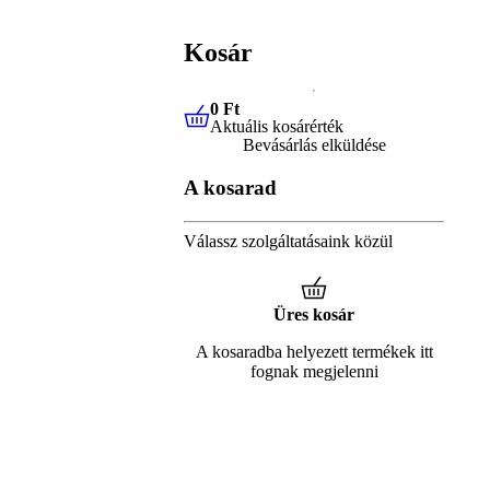
Kosár
0 Ft
Aktuális kosárérték
0 Ft
Aktuális kosárérték
Bevásárlás elküldése
A kosarad
Válassz szolgáltatásaink közül
Üres kosár
A kosaradba helyezett termékek itt
fognak megjelenni