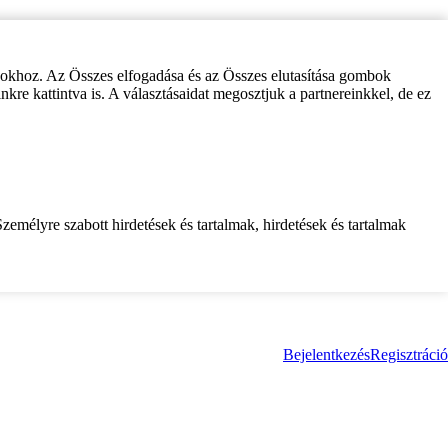
zokhoz. Az Összes elfogadása és az Összes elutasítása gombok
inkre kattintva is. A választásaidat megosztjuk a partnereinkkel, de ez
zemélyre szabott hirdetések és tartalmak, hirdetések és tartalmak
Bejelentkezés
Regisztráció