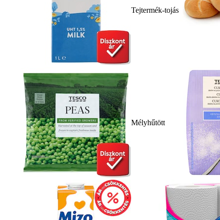
Tejtermék-tojás
Mélyhűtött