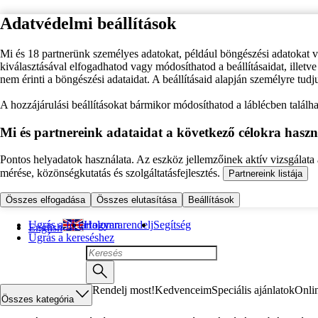
Adatvédelmi beállítások
Mi és 18 partnerünk személyes adatokat, például böngészési adatokat 
kiválasztásával elfogadhatod vagy módosíthatod a beállításaidat, illet
nem érinti a böngészési adataidat. A beállításaid alapján személyre tudj
A hozzájárulási beállításokat bármikor módosíthatod a láblécben találhat
Mi és partnereink adataidat a következő célokra haszn
Pontos helyadatok használata. Az eszköz jellemzőinek aktív vizsgálata a
mérése, közönségkutatás és szolgáltatásfejlesztés.
Partnereink listája
Összes elfogadása
Összes elutasítása
Beállítások
Ugrás a fő tartalomra
Hogyan rendelj
Segítség
English
Ugrás a kereséshez
Rendelj most!
Kedvenceim
Speciális ajánlatok
Onli
Összes kategória