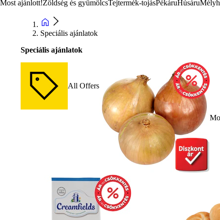
Most ajánlott!
Zöldség és gyümölcs
Tejtermék-tojás
Pékáru
Húsáru
Mélyh
Speciális ajánlatok
Speciális ajánlatok
All Offers
Mos