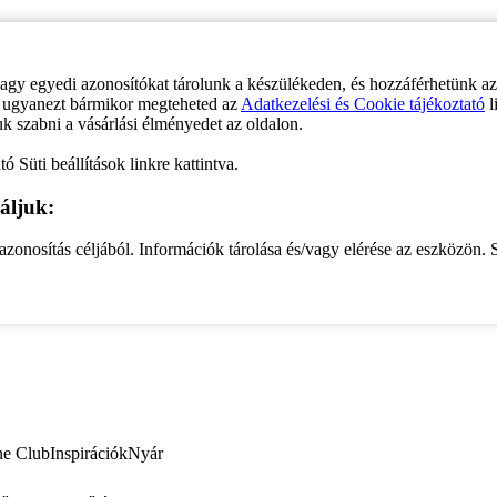
vagy egyedi azonosítókat tárolunk a készülékeden, és hozzáférhetünk a
ve ugyanezt bármikor megteheted az
Adatkezelési és Cookie tájékoztató
l
uk szabni a vásárlási élményedet az oldalon.
ó Süti beállítások linkre kattintva.
áljuk:
zonosítás céljából. Információk tárolása és/vagy elérése az eszközön. S
ne Club
Inspirációk
Nyár