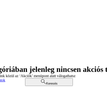
góriában jelenleg nincsen akciós
aink közül az ‘Akciók’ menüpont alatt válogathatsz
atok
Keresés