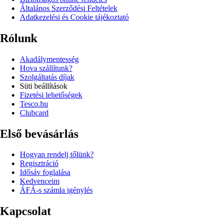
Általános Szerződési Feltételek
Adatkezelési és Cookie tájékoztató
Rólunk
Akadálymentesség
Hova szállítunk?
Szolgáltatás díjak
Süti beállítások
Fizetési lehetőségek
Tesco.hu
Clubcard
Első bevásárlás
Hogyan rendelj tőlünk?
Regisztráció
Idősáv foglalása
Kedvenceim
ÁFÁ-s számla igénylés
Kapcsolat