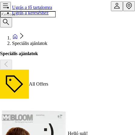
Ugrás a fő tartalomra
Ugrás a kereséshez
Speciális ajánlatok
Speciális ajánlatok
All Offers
Helló suli!