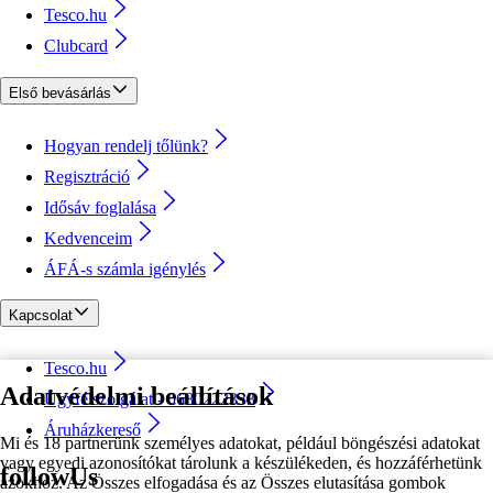
Tesco.hu
Clubcard
Első bevásárlás
Hogyan rendelj tőlünk?
Regisztráció
Idősáv foglalása
Kedvenceim
ÁFÁ-s számla igénylés
Kapcsolat
Tesco.hu
Adatvédelmi beállítások
Ügyfélszolgálat - 0680222333
Áruházkereső
Mi és 18 partnerünk személyes adatokat, például böngészési adatokat
vagy egyedi azonosítókat tárolunk a készülékeden, és hozzáférhetünk
followUs
azokhoz. Az Összes elfogadása és az Összes elutasítása gombok