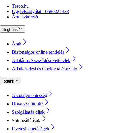
Tesco.hu
Ügyfélszolgálat - 0680222333
Áruházkereső
Segítünk
Árak
Biztonságos online rendelés
Általános Szerződési Feltételek
Adatkezelési és Cookie tájékoztató
Rólunk
Akadálymentesség
Hova szállítunk?
Szolgáltatás díjak
Süti beállítások
Fizetési lehetőségek