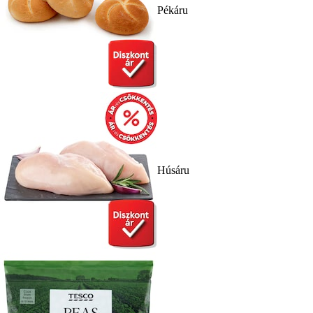
Pékáru
Húsáru