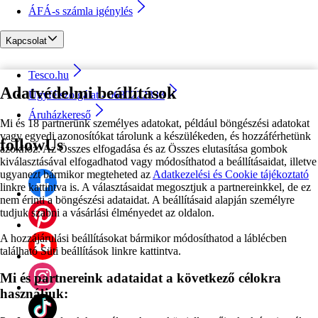
ÁFÁ-s számla igénylés
Kapcsolat
Tesco.hu
Adatvédelmi beállítások
Ügyfélszolgálat - 0680222333
Áruházkereső
Mi és 18 partnerünk személyes adatokat, például böngészési adatokat
vagy egyedi azonosítókat tárolunk a készülékeden, és hozzáférhetünk
followUs
azokhoz. Az Összes elfogadása és az Összes elutasítása gombok
kiválasztásával elfogadhatod vagy módosíthatod a beállításaidat, illetve
ugyanezt bármikor megteheted az
Adatkezelési és Cookie tájékoztató
linkre kattintva is. A választásaidat megosztjuk a partnereinkkel, de ez
nem érinti a böngészési adataidat. A beállításaid alapján személyre
tudjuk szabni a vásárlási élményedet az oldalon.
A hozzájárulási beállításokat bármikor módosíthatod a láblécben
található Süti beállítások linkre kattintva.
Mi és partnereink adataidat a következő célokra
használjuk: