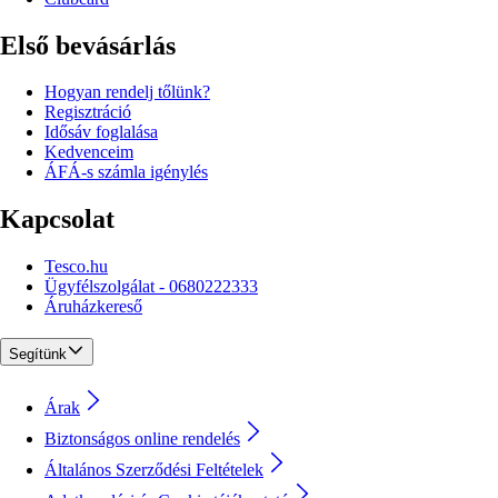
Első bevásárlás
Hogyan rendelj tőlünk?
Regisztráció
Idősáv foglalása
Kedvenceim
ÁFÁ-s számla igénylés
Kapcsolat
Tesco.hu
Ügyfélszolgálat - 0680222333
Áruházkereső
Segítünk
Árak
Biztonságos online rendelés
Általános Szerződési Feltételek