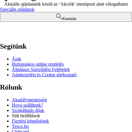
Aktuális ajánlataink közül az ‘Akciók’ menüpont alatt válogathatsz
Speciális ajánlatok
Keresés
Segítünk
Árak
Biztonságos online rendelés
Általános Szerződési Feltételek
Adatkezelési és Cookie tájékoztató
Rólunk
Akadálymentesség
Hova szállítunk?
Szolgáltatás díjak
Süti beállítások
Fizetési lehetőségek
Tesco.hu
Clubcard