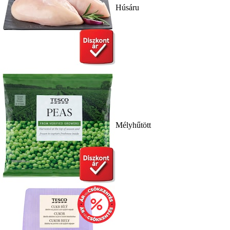
Húsáru
Mélyhűtött