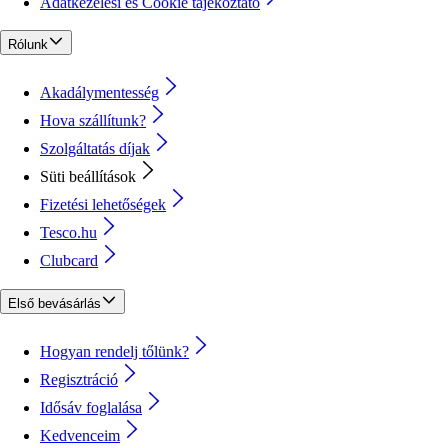
Adatkezelési és Cookie tájékoztató
Rólunk
Akadálymentesség
Hova szállítunk?
Szolgáltatás díjak
Süti beállítások
Fizetési lehetőségek
Tesco.hu
Clubcard
Első bevásárlás
Hogyan rendelj tőlünk?
Regisztráció
Idősáv foglalása
Kedvenceim