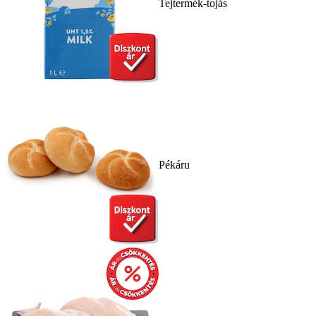
Tejtermék-tojás
Pékáru